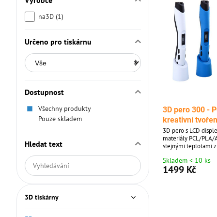
Výrobce
na3D (1)
Určeno pro tiskárnu
Dostupnost
Všechny produkty
3D pero 300 - 
Pouze skladem
kreativní tvořen
3D pero s LCD displ
materiály PCL/PLA/A
Hledat text
stejnými teplotami 
pera můžete vytváře
Skladem < 10 ks
Prohledat
Pero rozvíjí prostoro
1499 Kč
Ideální na lepení a
výsledky
dárek pro děti a vlas
filtru
fulltextem
3D tiskárny