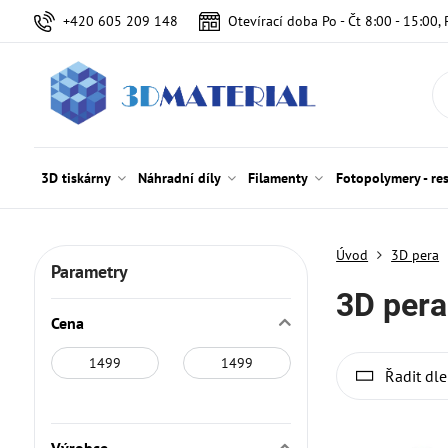
+420 605 209 148
Otevírací doba Po - Čt 8:00 - 15:00, 
3D tiskárny
Náhradní díly
Filamenty
Fotopolymery - re
Úvod
3D pera
Parametry
3D pera
Cena
Od:
Do:
Řadit dle