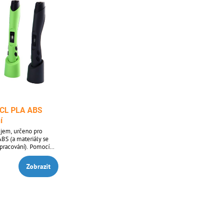
PCL PLA ABS
í
ejem, určeno pro
BS (a materiály se
zpracování). Pomocí
t různé 3D objekty.
vou představivost.
Zobrazit
 opravu modelů. Super
tníky 3D tiskáren