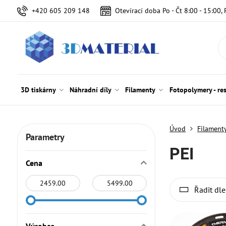
+420 605 209 148
Otevírací doba Po - Čt 8:00 - 15:00, 
3D tiskárny
Náhradní díly
Filamenty
Fotopolymery - re
Úvod
Filament
Parametry
PEI
Cena
Od:
Do:
Řadit dle