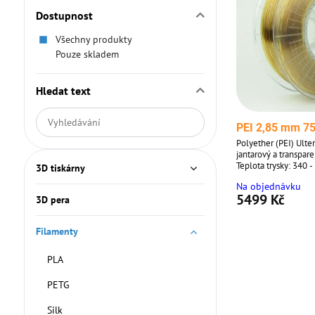
Dostupnost
Všechny produkty
Pouze skladem
Hledat text
Prohledat
PEI 2,85 mm 75
výsledky
Polyether (PEI) Ulte
filtru
jantarový a transpare
fulltextem
Teplota trysky: 340 
3D tiskárny
podložky: 120°C. Při
Na objednávku
skladujte v sáčku, c
5499 Kč
3D pera
Filamenty
PLA
PETG
Silk