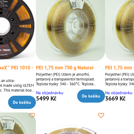
aX™ PEI 1010 -
PEI 1,75 mm 750 g Natural
PEI 1,75 mm 
Polyether (PEI) Ultem je amorfní,
Polyether (PEI) U
jantarový a transparentní termoplast.
jantarový a transp
an ultra-
Teplota trysky: 340 - 360°C. Teplota
Teplota trysky: 34
nt made using ULTEM
podložky: 120°C. Při nepoužívání vlákno
podložky: 120°C. 
c. This material boasts
Na objednávku
Na objednávku
skladujte v sáčku, chladu, suchu a temnu.
skladujte v sáčku
 performance in the
Do košíku
5499 Kč
3669 Kč
ent mechanical,
Do košíku
l resistance