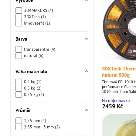
Výrobce
3D4MAKERS (4)
3DXTech (1)
Innovatefil (1)
Barva
transparentní (4)
natural (6)
3DXTech Therm
Váha materiálu
natural 500g
0,4 kg (1)
ThermaX PEI 1010 is 
performance filame
0,5 kg (2)
1010 resin from Sabi
0,75 kg (3)
some of the highest
Na objednávku
industry with excell
2459 Kč
thermal, and chemica
Průměr
properties.
1,75 mm (4)
2,85 mm - 3 mm (2)