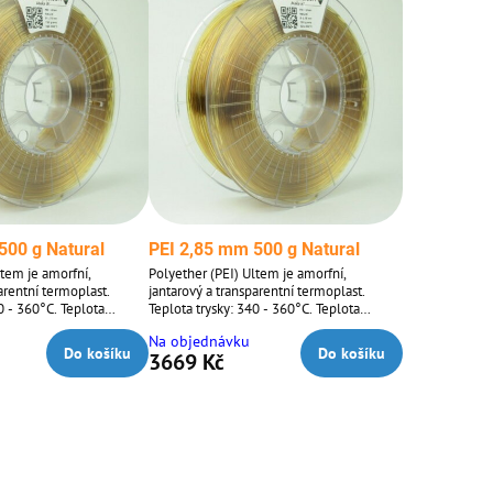
500 g Natural
PEI 2,85 mm 500 g Natural
ltem je amorfní,
Polyether (PEI) Ultem je amorfní,
arentní termoplast.
jantarový a transparentní termoplast.
0 - 360°C. Teplota
Teplota trysky: 340 - 360°C. Teplota
Při nepoužívání vlákno
podložky: 120°C. Při nepoužívání vlákno
Na objednávku
, chladu, suchu a temnu.
skladujte v sáčku, chladu, suchu a temnu.
Do košíku
Do košíku
3669 Kč