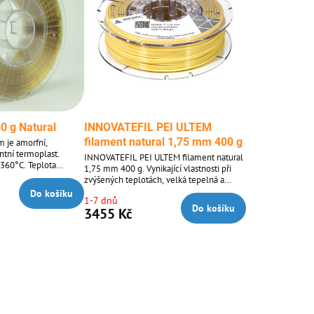
0 g Natural
INNOVATEFIL PEI ULTEM
filament natural 1,75 mm 400 g
m je amorfní,
ntní termoplast.
INNOVATEFIL PEI ULTEM filament natural
- 360°C. Teplota
1,75 mm 400 g. Vynikající vlastnosti při
 nepoužívání vlákno
zvýšených teplotách, velká tepelná a
hladu, suchu a temnu.
mechanická odolnost, vynikající
Do košíku
1-7 dnů
rozměrová stabilita a velmi dobrá odolnost
Do košíku
3455 Kč
vůči široké škále chemikálií.