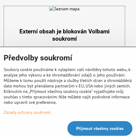
Externí obsah je blokován Volbami
soukromí
Přejete si načíst externí obsah?
Předvolby soukromí
Povolit a zapamatovat - souhlas s druhem cookie:
Funkční
Soubory cookie používáme k vylepšení vaší návštěvy tohoto webu, k
analýze jeho výkonu a ke shromažďování údajů o jeho používání.
Můžeme k tomu použít nástroje a služby třetích stran a shromážděná
data mohou být přenášena partnerům v EU, USA nebo jiných zemích.
Kliknutím na „Přijmout všechny soubory cookie“ vyjadřujete svůj
souhlas s tímto zpracováním. Níže můžete najít podrobné informace
nebo upravit své preference.
Důležité info
Zásady ochrany soukromí
Přijmout všechny cookies
©
2026
Copyright
Předvolby soukromí
Zásady ochrany soukromí