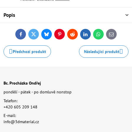
Popis
Facebook
Twitter
Bluesky
Pinterest
Reddit
LinkedIn
WhatsApp
E-
mail
Předchozí produkt
Následující produkt
Bc. Procházka Ondřej
pondělí - pátek - po domluvě nonstop
Telefon:
+420 605 209 148
E-mail:
info@3dmaterial.cz