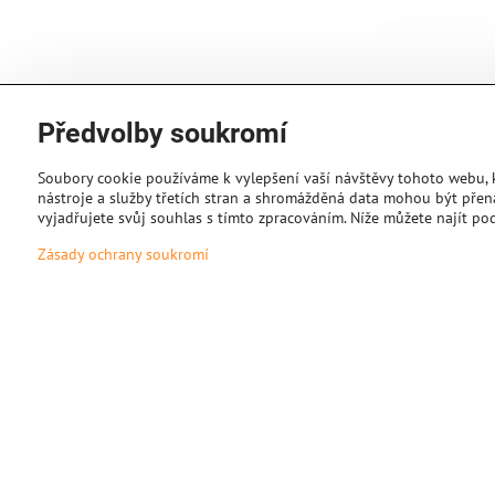
Předvolby soukromí
Soubory cookie používáme k vylepšení vaší návštěvy tohoto webu,
nástroje a služby třetích stran a shromážděná data mohou být přen
vyjadřujete svůj souhlas s tímto zpracováním. Níže můžete najít po
Zásady ochrany soukromí
Vallejo: Game C
Gold
Akrylová barva Valle
Glorious Gold, balen
Na objednávku
76 Kč