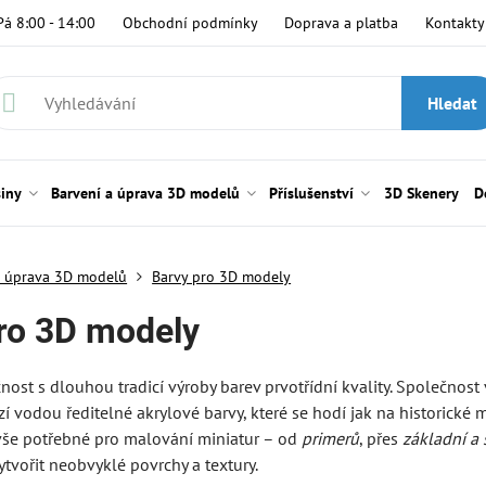
Pá 8:00 - 14:00
Obchodní podmínky
Doprava a platba
Kontakty
Hledat
siny
Barvení a úprava 3D modelů
Příslušenství
3D Skenery
D
a úprava 3D modelů
Barvy pro 3D modely
ro 3D modely
nost s dlouhou tradicí výroby barev prvotřídní kvality. Společnost
í vodou ředitelné akrylové barvy, které se hodí jak na historické m
 vše potřebné pro malování miniatur – od
primerů
, přes
základní a 
vořit neobvyklé povrchy a textury.