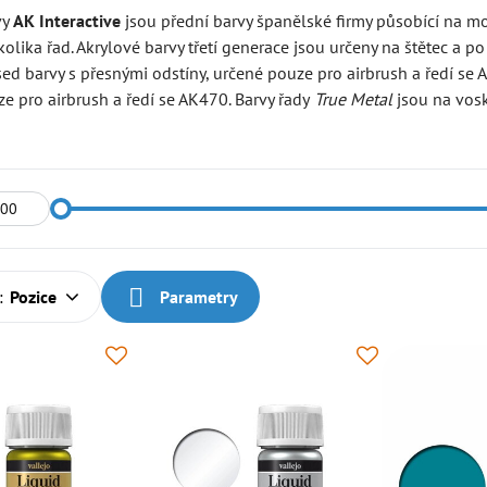
vy
AK Interactive
jsou přední barvy španělské firmy působící na m
olika řad. Akrylové barvy třetí generace jsou určeny na štětec a
ed barvy s přesnými odstíny, určené pouze pro airbrush a ředí se
e pro airbrush a ředí se AK470. Barvy řady
True Metal
jsou na vosk
:
Pozice
Parametry