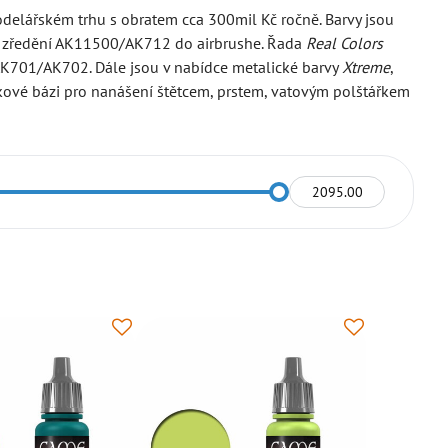
odelářském trhu s obratem cca 300mil Kč ročně. Barvy jsou
 po zředění AK11500/AK712 do airbrushe. Řada
Real Colors
 AK701/AK702. Dále jsou v nabídce metalické barvy
Xtreme
,
ové bázi pro nanášení štětcem, prstem, vatovým polštářkem
Do: