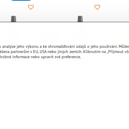
 k analýze jeho výkonu a ke shromažďování údajů o jeho používání. Může
ášena partnerům v EU, USA nebo jiných zemích. Kliknutím na „Přijmout v
drobné informace nebo upravit své preference.
olor Glorious
Vallejo: Game Color Goblin
Vallejo: Gam
Green
Akrylová barva Va
Yellow, balení ob
jo: Game Color
Akrylová barva Vallejo: Game Color Goblin
í obsahuje 17 ml.
Green, balení obsahuje 17 ml.
Na objednávku
76 Kč
Na objednávku
Do košíku
Do košíku
76 Kč