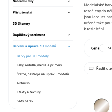
Náhradní díly
Modelářské bar
rozděleny do něk
Příslušenství
jsou lacquer-bas
určené také pouz
3D Skenery
k rozleštění.
Doplňkový sortiment
Barvení a úprava 3D modelů
Od:
Cena
Barvy pro 3D modely
Laky, ředidla, media a primery
Řadit dle
Štětce, nástroje na úpravu modelů
Airbrush
Efekty a textury
Sady barev