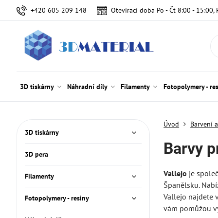
+420 605 209 148
Otevírací doba Po - Čt 8:00 - 15:00, 
3D tiskárny
Náhradní díly
Filamenty
Fotopolymery - re
Úvod
Barvení 
3D tiskárny
Barvy p
3D pera
Vallejo
je společ
Filamenty
Španělsku. Nabíz
Vallejo najdete
Fotopolymery - resiny
vám pomůžou vyt