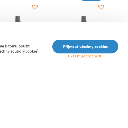
me k tomu použít
Přijmout všechny cookies
šechny soubory cookie“
Ukázat podrobnosti
e Color Gold Yellow
Vallejo: Game Color Gory Red
llejo: Game Color Gold
Akrylová barva Vallejo: Game Color Gory
sahuje 17 ml.
Red, balení obsahuje 17 ml.
Na objednávku
Do košíku
Do košíku
76 Kč