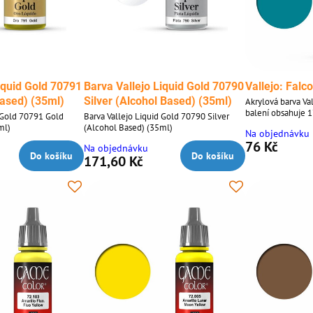
iquid Gold 70791
Barva Vallejo Liquid Gold 70790
Vallejo: Falc
Based) (35ml)
Silver (Alcohol Based) (35ml)
Akrylová barva Va
balení obsahuje 1
d Gold 70791 Gold
Barva Vallejo Liquid Gold 70790 Silver
ml)
(Alcohol Based) (35ml)
Na objednávku
76 Kč
Na objednávku
Do košíku
Do košíku
171,60 Kč