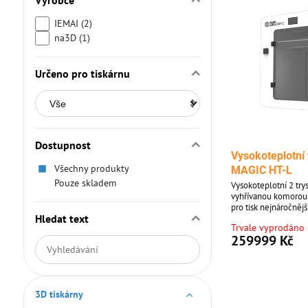
Výrobce
IEMAI (2)
na3D (1)
Určeno pro tiskárnu
Dostupnost
Vysokoteplotní
Všechny produkty
MAGIC HT-L
Pouze skladem
Vysokoteplotní 2 trys
vyhřívanou komorou.
pro tisk nejnáročnějších
Hledat text
PEI, PPSU a mnoha d
Trvale vyprodáno
259999 Kč
Prohledat
výsledky
filtru
fulltextem
3D tiskárny