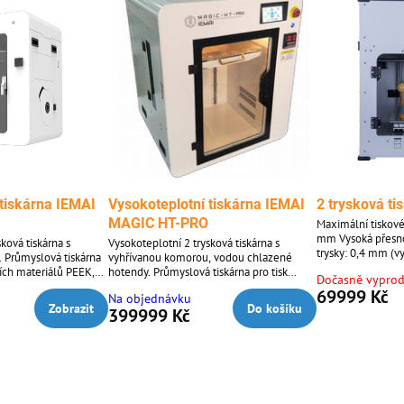
 tiskárna IEMAI
Vysokoteplotní tiskárna IEMAI
2 trysková ti
MAGIC HT-PRO
Maximální tiskov
mm Vysoká přesn
ková tiskárna s
Vysokoteplotní 2 trysková tiskárna s
trysky: 0,4 mm (v
 Průmyslová tiskárna
vyhřívanou komorou, vodou chlazené
1,2 mm)Doporučen
 materiálů PEEK,
hotendy. Průmyslová tiskárna pro tisk
Dočasně vypro
mmDoporučená ryc
alších.
nejnáročnějších materiálů PEEK, PEI, PPSU
69999 Kč
mm/s (dle materi
Na objednávku
a mnoha dalších.
Zobrazit
Do košíku
výtisku)Průměr st
399999 Kč
mmDoporučené ma
a další. (Maximáln
260°)Nízká energe
kW/hod