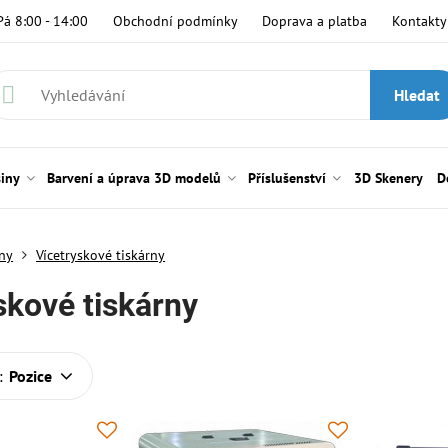
Pá 8:00 - 14:00
Obchodní podmínky
Doprava a platba
Kontakty
Hledat
siny
Barvení a úprava 3D modelů
Příslušenství
3D Skenery
D
rny
Vícetryskové tiskárny
skové tiskárny
:
Pozice