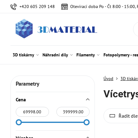
+420 605 209 148
Otevírací doba Po - Čt 8:00 - 15:00, 
3D tiskárny
Náhradní díly
Filamenty
Fotopolymery - re
Úvod
3D tiská
Parametry
Vícetry
Cena
Od:
Do:
Řadit dle