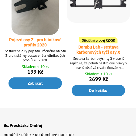
Pojezd osy Z - pro hliníkové
Oficiální prodej CZ/SK
profily 2020
Bambu Lab - sestava
Sestavené díly pojezdu určeného na osu
karbonových tyčí osy X
Z pro tiskárny postavené z hliníkových
Sestava karbonových tyčí v ose X
profilů 20 2020.
zajišťuje, že pohyb nástrojové hlavy v
Skladem < 10 ks
ose X zůstává trvale fixován v
199 Kč
horizontální rovině.
Skladem < 10 ks
2699 Kč
Zobrazit
Do košíku
Bc. Procházka Ondřej
pondělí - pátek - po domluvě nonstop