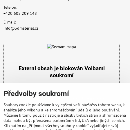
Telefon:
+420 605 209 148
E-mail:
info@3dmaterial.cz
Externí obsah je blokován Volbami
soukromí
Přejete si načíst externí obsah?
Předvolby soukromí
Povolit a zapamatovat - souhlas s druhem cookie:
Funkční
Soubory cookie používáme k vylepšení vaší návštěvy tohoto webu, k
analýze jeho výkonu a ke shromažďování údajů o jeho používání.
Můžeme k tomu použít nástroje a služby třetích stran a shromážděná
data mohou být přenášena partnerům v EU, USA nebo jiných zemích.
Kliknutím na „Přijmout všechny soubory cookie“ vyjadřujete svůj