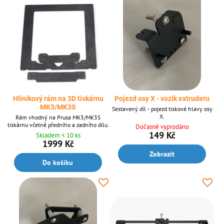
Hliníkový rám na 3D tiskárnu
Pojezd osy X - vozík extruderu
MK3/MK3S
Sestavený díl - pojezd tiskové hlavy osy
X.
Rám vhodný na Prusa MK3/MK3S
tiskárnu včetně předního a zadního dílu.
Dočasně vyprodáno
149 Kč
Skladem < 10 ks
1999 Kč
Zobrazit
Do košíku