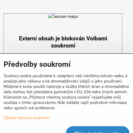
Externí obsah je blokován Volbami
soukromí
Přejete si načíst externí obsah?
Předvolby soukromí
Povolit a zapamatovat - souhlas s druhem cookie:
Funkční
Soubory cookie používáme k vylepšení vaší návštěvy tohoto webu, k
analýze jeho výkonu a ke shromažďování údajů o jeho používání.
Můžeme k tomu použít nástroje a služby třetích stran a shromážděná
data mohou být přenášena partnerům v EU, USA nebo jiných zemích.
Kliknutím na „Přijmout všechny soubory cookie“ vyjadřujete svůj
souhlas s tímto zpracováním. Níže můžete najít podrobné informace
nebo upravit své preference.
Důležité info
Zásady ochrany soukromí