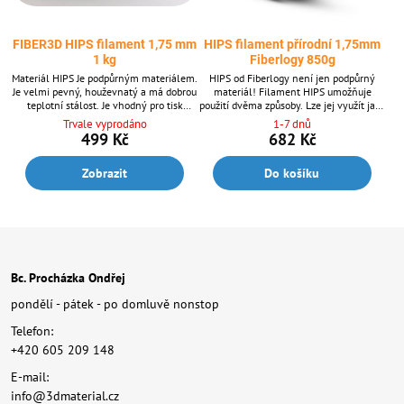
FIBER3D HIPS filament 1,75 mm
HIPS filament přírodní 1,75mm
1 kg
Fiberlogy 850g
Materiál HIPS Je podpůrným materiálem.
HIPS od Fiberlogy není jen podpůrný
Je velmi pevný, houževnatý a má dobrou
materiál! Filament HIPS umožňuje
teplotní stálost. Je vhodný pro tisk
použití dvěma způsoby. Lze jej využít jako
rozměrnějších objektů. Průměr
samotný základní materiál, tedy výtisk
Trvale vyprodáno
1-7 dnů
filamentu: 1,75 mm ± 0,02 mm. Balení
bude pouze z materiálu HIPS, nebo jej lze
499 Kč
682 Kč
1 kg - obsahuje cca 395 m struny o
použít i pro tisk podpor v kombinaci s
průměru 1,75 mm. Dodáván v 6 barvách.
jiným základním materiálem (ABS a
Zobrazit
Do košíku
další).
Bc. Procházka Ondřej
pondělí - pátek - po domluvě nonstop
Telefon:
+420 605 209 148
E-mail:
info@3dmaterial.cz