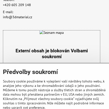
+420 605 209 148
E-mail:
info@3dmaterial.cz
Externí obsah je blokován Volbami
soukromí
Přejete si načíst externí obsah?
Předvolby soukromí
Povolit a zapamatovat - souhlas s druhem cookie:
Funkční
Soubory cookie používáme k vylepšení vaší návštěvy tohoto webu, k
analýze jeho výkonu a ke shromažďování údajů o jeho používání.
Můžeme k tomu použít nástroje a služby třetích stran a shromážděná
data mohou být přenášena partnerům v EU, USA nebo jiných zemích.
Kliknutím na „Přijmout všechny soubory cookie“ vyjadřujete svůj
souhlas s tímto zpracováním. Níže můžete najít podrobné informace
nebo upravit své preference.