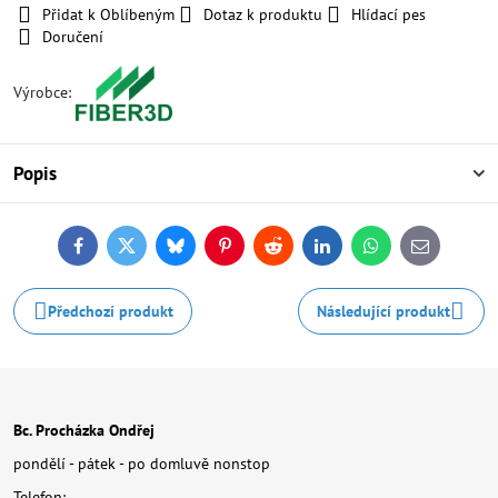
Přidat k Oblíbeným
Dotaz k produktu
Hlídací pes
Doručení
Výrobce:
Popis
Facebook
Twitter
Bluesky
Pinterest
Reddit
LinkedIn
WhatsApp
E-
mail
Předchozí produkt
Následující produkt
Bc. Procházka Ondřej
pondělí - pátek - po domluvě nonstop
Telefon: