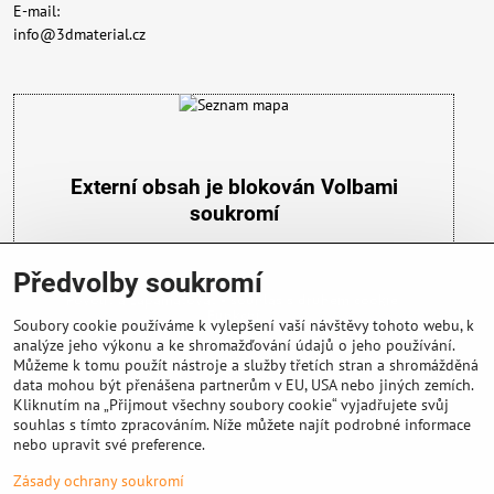
E-mail:
info@3dmaterial.cz
Externí obsah je blokován Volbami
soukromí
Přejete si načíst externí obsah?
Předvolby soukromí
Povolit a zapamatovat - souhlas s druhem cookie:
Funkční
Soubory cookie používáme k vylepšení vaší návštěvy tohoto webu, k
analýze jeho výkonu a ke shromažďování údajů o jeho používání.
Můžeme k tomu použít nástroje a služby třetích stran a shromážděná
data mohou být přenášena partnerům v EU, USA nebo jiných zemích.
Kliknutím na „Přijmout všechny soubory cookie“ vyjadřujete svůj
souhlas s tímto zpracováním. Níže můžete najít podrobné informace
nebo upravit své preference.
Důležité info
Zásady ochrany soukromí