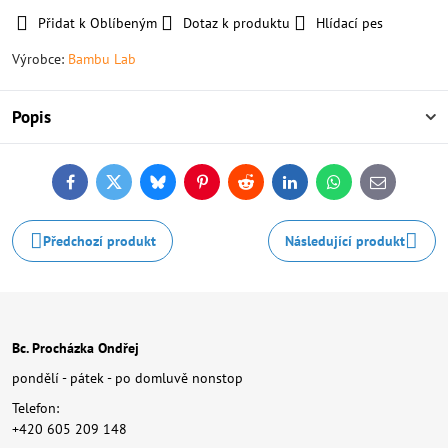
Přidat k Oblíbeným
Dotaz k produktu
Hlídací pes
Výrobce:
Bambu Lab
Popis
Facebook
Twitter
Bluesky
Pinterest
Reddit
LinkedIn
WhatsApp
E-
mail
Předchozí produkt
Následující produkt
Bc. Procházka Ondřej
pondělí - pátek - po domluvě nonstop
Telefon:
+420 605 209 148