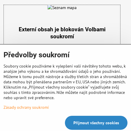
Externí obsah je blokován Volbami
soukromí
Přejete si načíst externí obsah?
Předvolby soukromí
Povolit a zapamatovat - souhlas s druhem cookie:
Funkční
Soubory cookie používáme k vylepšení vaší návštěvy tohoto webu, k
analýze jeho výkonu a ke shromažďování údajů o jeho používání.
Můžeme k tomu použít nástroje a služby třetích stran a shromážděná
data mohou být přenášena partnerům v EU, USA nebo jiných zemích.
Kliknutím na „Přijmout všechny soubory cookie“ vyjadřujete svůj
souhlas s tímto zpracováním. Níže můžete najít podrobné informace
nebo upravit své preference.
Důležité info
Zásady ochrany soukromí
Přijmout všechny cookies
©
2026
Copyright
Předvolby soukromí
Zásady ochrany soukromí