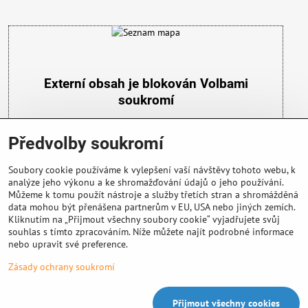
Externí obsah je blokován Volbami
soukromí
Přejete si načíst externí obsah?
Předvolby soukromí
Povolit a zapamatovat - souhlas s druhem cookie:
Funkční
Soubory cookie používáme k vylepšení vaší návštěvy tohoto webu, k
analýze jeho výkonu a ke shromažďování údajů o jeho používání.
Můžeme k tomu použít nástroje a služby třetích stran a shromážděná
data mohou být přenášena partnerům v EU, USA nebo jiných zemích.
Kliknutím na „Přijmout všechny soubory cookie“ vyjadřujete svůj
souhlas s tímto zpracováním. Níže můžete najít podrobné informace
nebo upravit své preference.
Důležité info
Zásady ochrany soukromí
Přijmout všechny cookies