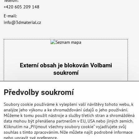
Telefon:
+420 605 209 148
E-mail:
info@3dmaterial.cz
Externí obsah je blokován Volbami
soukromí
Přejete si načíst externí obsah?
Předvolby soukromí
Povolit a zapamatovat - souhlas s druhem cookie:
Funkční
Soubory cookie používáme k vylepšení vaší návštěvy tohoto webu, k
analýze jeho výkonu a ke shromažďování údajů o jeho používání.
Můžeme k tomu použít nástroje a služby třetích stran a shromážděná
data mohou být přenášena partnerům v EU, USA nebo jiných zemích.
Kliknutím na „Přijmout všechny soubory cookie“ vyjadřujete svůj
souhlas s tímto zpracováním. Níže můžete najít podrobné informace
nebo upravit své preference.