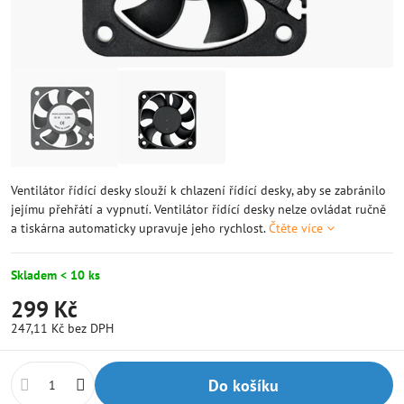
Ventilátor řídící desky slouží k chlazení řídící desky, aby se zabránilo
jejímu přehřátí a vypnutí. Ventilátor řídící desky nelze ovládat ručně
a tiskárna automaticky upravuje jeho rychlost.
Čtěte více
Skladem < 10 ks
299 Kč
247,11 Kč
bez DPH
Do košíku