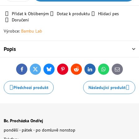
Přidat k Oblíbeným
Dotaz k produktu
Hlídací pes
Doručení
Výrobce:
Bambu Lab
Popis
Facebook
Twitter
Bluesky
Pinterest
Reddit
LinkedIn
WhatsApp
E-
mail
Předchozí produkt
Následující produkt
Bc. Procházka Ondřej
pondělí - pátek - po domluvě nonstop