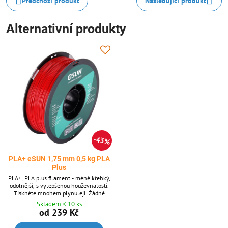
Předchozí produkt
Následující produkt
Alternativní produkty
43%
PLA+ eSUN 1,75 mm 0,5 kg PLA
Plus
PLA+, PLA plus filament - méně křehký,
odolnější, s vylepšenou houževnatostí.
Tiskněte mnohem plynuleji. Žádné
problémy s přilnavostí k podložce nebo
Skladem < 10 ks
mezi vrstvami. Bezproblémů s lámáním
od 239 Kč
struny.