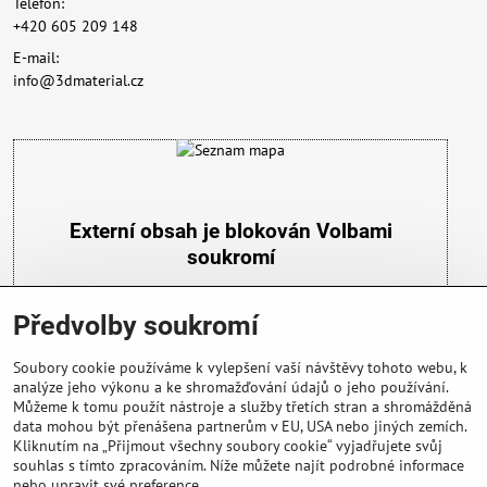
Telefon:
+420 605 209 148
E-mail:
info@3dmaterial.cz
Externí obsah je blokován Volbami
soukromí
Přejete si načíst externí obsah?
Předvolby soukromí
Povolit a zapamatovat - souhlas s druhem cookie:
Funkční
Soubory cookie používáme k vylepšení vaší návštěvy tohoto webu, k
analýze jeho výkonu a ke shromažďování údajů o jeho používání.
Můžeme k tomu použít nástroje a služby třetích stran a shromážděná
data mohou být přenášena partnerům v EU, USA nebo jiných zemích.
Kliknutím na „Přijmout všechny soubory cookie“ vyjadřujete svůj
souhlas s tímto zpracováním. Níže můžete najít podrobné informace
nebo upravit své preference.