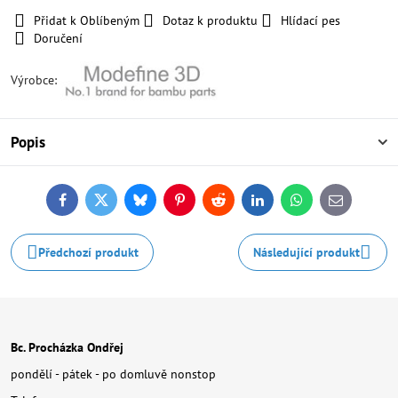
Přidat k Oblíbeným
Dotaz k produktu
Hlídací pes
Doručení
Výrobce:
Popis
Facebook
Twitter
Bluesky
Pinterest
Reddit
LinkedIn
WhatsApp
E-
mail
Předchozí produkt
Následující produkt
Bc. Procházka Ondřej
pondělí - pátek - po domluvě nonstop