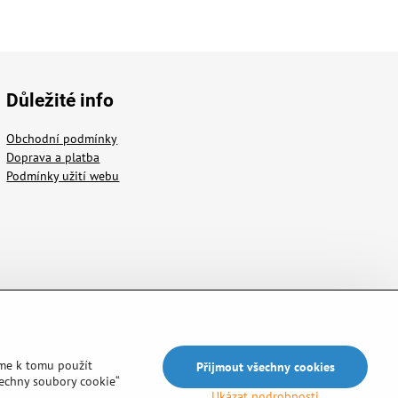
Důležité info
Obchodní podmínky
Doprava a platba
Podmínky užití webu
me k tomu použít
Přijmout všechny cookies
šechny soubory cookie“
Ukázat podrobnosti