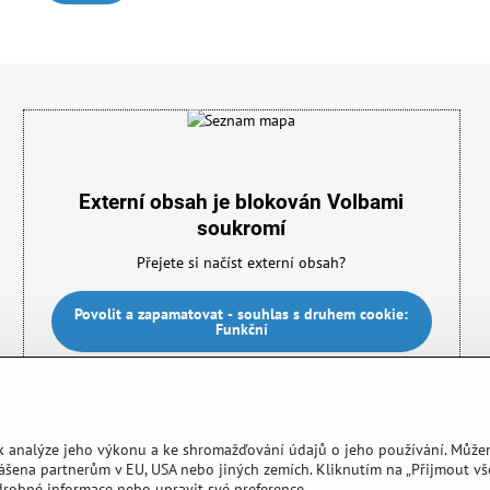
Externí obsah je blokován Volbami
soukromí
Přejete si načíst externí obsah?
Povolit a zapamatovat - souhlas s druhem cookie:
Funkční
 k analýze jeho výkonu a ke shromažďování údajů o jeho používání. Může
ášena partnerům v EU, USA nebo jiných zemích. Kliknutím na „Přijmout v
drobné informace nebo upravit své preference.