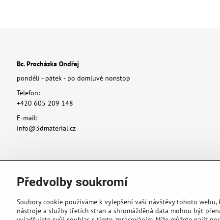
Bc. Procházka Ondřej
pondělí - pátek - po domluvě nonstop
Telefon:
+420 605 209 148
E-mail:
info@3dmaterial.cz
Předvolby soukromí
Soubory cookie používáme k vylepšení vaší návštěvy tohoto webu,
nástroje a služby třetích stran a shromážděná data mohou být přen
vyjadřujete svůj souhlas s tímto zpracováním. Níže můžete najít po