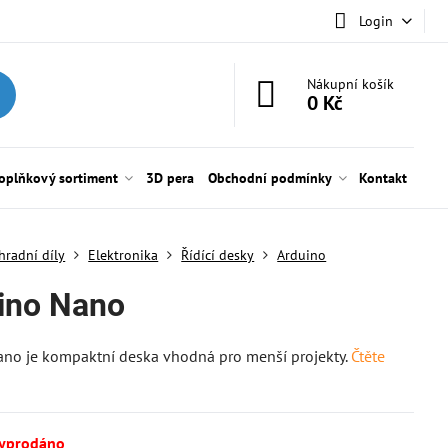
Login
Nákupní košík
0 Kč
oplňkový sortiment
3D pera
Obchodní podmínky
Kontakt
hradní díly
Elektronika
Řídící desky
Arduino
ino Nano
ano je kompaktní deska vhodná pro menší projekty.
Čtěte
vyprodáno