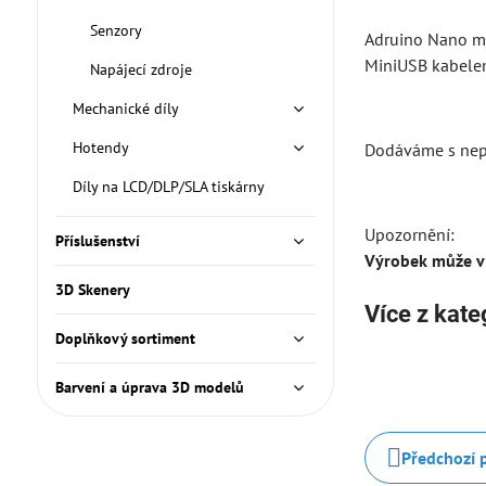
Senzory
Adruino Nano m
MiniUSB kabele
Napájecí zdroje
Mechanické díly
Hotendy
Dodáváme s nepř
Díly na LCD/DLP/SLA tiskárny
Upozornění:
Příslušenství
Výrobek může v
3D Skenery
Více z kate
Doplňkový sortiment
Barvení a úprava 3D modelů
Předchozí 