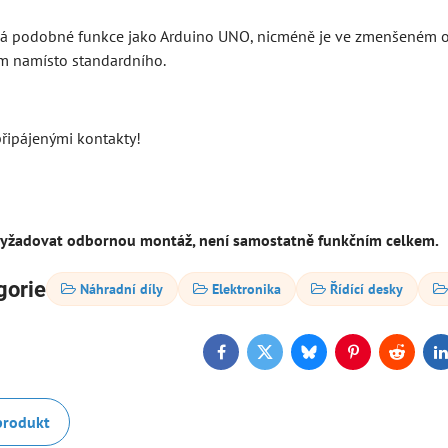
á podobné funkce jako Arduino UNO, nicméně je ve zmenšeném o
m namísto standardního.
ipájenými kontakty!
yžadovat odbornou montáž, není samostatně funkčním celkem.
gorie
Náhradní díly
Elektronika
Řídící desky
Facebook
Twitter
Bluesky
Pinterest
Reddit
L
produkt