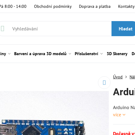
Pá 8:00 - 14:00
Obchodní podmínky
Doprava a platba
Kontakty
Hledat
siny
Barvení a úprava 3D modelů
Příslušenství
3D Skenery
D
Úvod
Ná
Ardu
Arduino N
více
Dočasně 