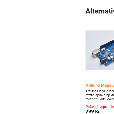
Alternat
Arduino Mega 
Arduino Mega je ideá
rozsáhlejším projekt
možnosti. Větší výkon
prostoru pro Vaše pro
Dočasně vyprodá
Mega 2560. Jedná se
299 Kč
předřadníkem.