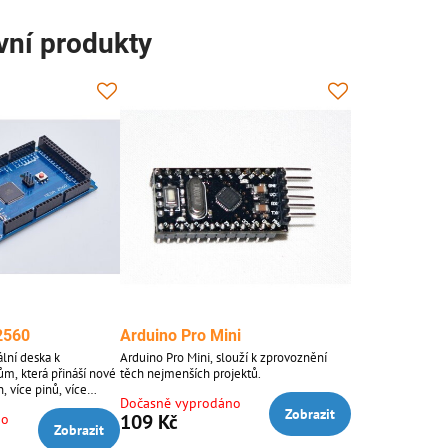
ivní produkty
2560
Arduino Pro Mini
lní deska k
Arduino Pro Mini, slouží k zprovoznění
ům, která přináší nové
těch nejmenších projektů.
, více pinů, více
Dočasně vyprodáno
jekty to je Arduino
Zobrazit
109 Kč
no
 o klon s CH340
Zobrazit