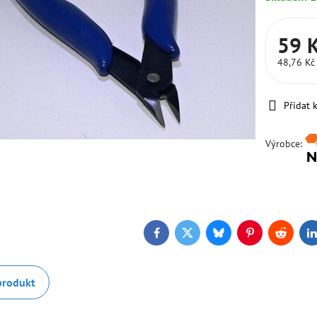
59 
48,76 K
Přidat 
Výrobce:
Facebook
Twitter
Bluesky
Pinterest
Reddit
L
produkt