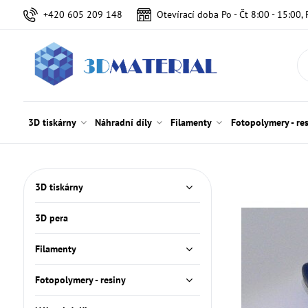
+420 605 209 148
Otevírací doba Po - Čt 8:00 - 15:00, 
3D tiskárny
Náhradní díly
Filamenty
Fotopolymery - re
3D tiskárny
3D pera
Filamenty
Fotopolymery - resiny