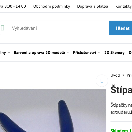
Pá 8:00 - 14:00
Obchodní podmínky
Doprava a platba
Kontakty
Hledat
siny
Barvení a úprava 3D modelů
Příslušenství
3D Skenery
D
Úvod
Př
Štíp
Štípačky n
extruderu.
Skladem 1