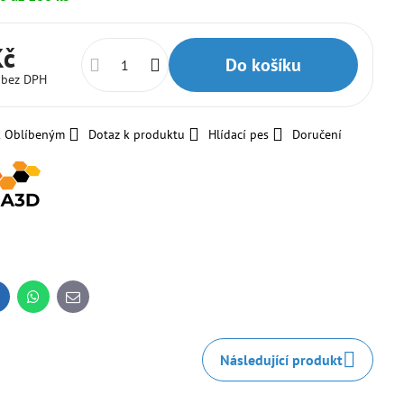
Kč
Do košíku
č
bez DPH
k Oblíbeným
Dotaz k produktu
Hlídací pes
Doručení
inkedIn
WhatsApp
E-
mail
Následující produkt