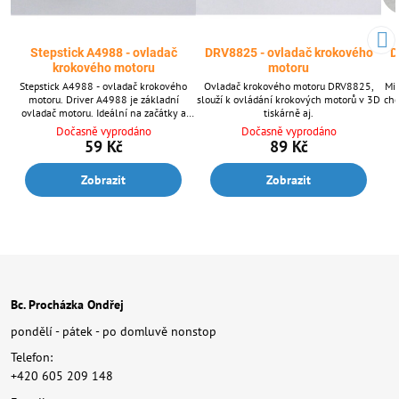
Stepstick A4988 - ovladač
DRV8825 - ovladač krokového
D
krokového motoru
motoru
Stepstick A4988 - ovladač krokového
Ovladač krokového motoru DRV8825,
Mik
motoru. Driver A4988 je základní
slouží k ovládání krokových motorů v 3D
cho
ovladač motoru. Ideální na začátky a
tiskárně aj.
prvotní testy.
Dočasně vyprodáno
Dočasně vyprodáno
59 Kč
89 Kč
Zobrazit
Zobrazit
Bc. Procházka Ondřej
pondělí - pátek - po domluvě nonstop
Telefon:
+420 605 209 148