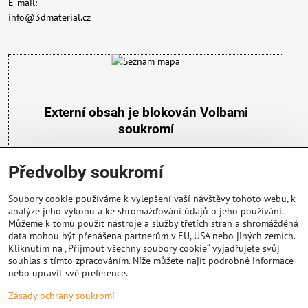
E-mail:
info@3dmaterial.cz
Externí obsah je blokován Volbami
soukromí
Přejete si načíst externí obsah?
Předvolby soukromí
Povolit a zapamatovat - souhlas s druhem cookie:
Funkční
Soubory cookie používáme k vylepšení vaší návštěvy tohoto webu, k
analýze jeho výkonu a ke shromažďování údajů o jeho používání.
Můžeme k tomu použít nástroje a služby třetích stran a shromážděná
data mohou být přenášena partnerům v EU, USA nebo jiných zemích.
Kliknutím na „Přijmout všechny soubory cookie“ vyjadřujete svůj
souhlas s tímto zpracováním. Níže můžete najít podrobné informace
nebo upravit své preference.
Důležité info
Zásady ochrany soukromí