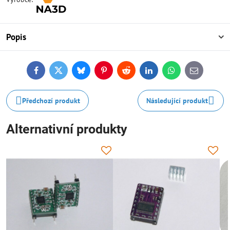
Popis
Facebook
Twitter
Bluesky
Pinterest
Reddit
LinkedIn
WhatsApp
E-
mail
Předchozí produkt
Následující produkt
Alternativní produkty