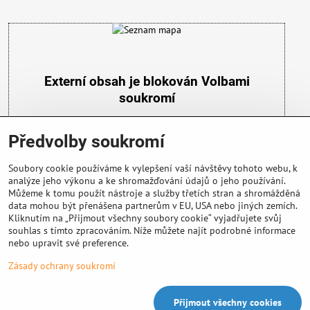
Externí obsah je blokován Volbami
soukromí
Přejete si načíst externí obsah?
Předvolby soukromí
Povolit a zapamatovat - souhlas s druhem cookie:
Funkční
Soubory cookie používáme k vylepšení vaší návštěvy tohoto webu, k
analýze jeho výkonu a ke shromažďování údajů o jeho používání.
Můžeme k tomu použít nástroje a služby třetích stran a shromážděná
data mohou být přenášena partnerům v EU, USA nebo jiných zemích.
Kliknutím na „Přijmout všechny soubory cookie“ vyjadřujete svůj
souhlas s tímto zpracováním. Níže můžete najít podrobné informace
nebo upravit své preference.
Důležité info
Zásady ochrany soukromí
Přijmout všechny cookies