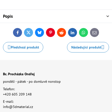
Popis
Facebook
Twitter
Bluesky
Pinterest
Reddit
LinkedIn
WhatsApp
E-
mail
Předchozí produkt
Následující produkt
Bc. Procházka Ondřej
pondělí - pátek - po domluvě nonstop
Telefon:
+420 605 209 148
E-mail:
info@3dmaterial.cz