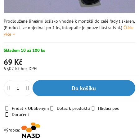
Prodloužené lineární ložisko vhodné k montáži do celé řady tiskáren.
(Produkt lze objednat po 1 ks, fotografie je pouze ilustrativní.)
Čtěte
více
Skladem 10 až 100 ks
69 Kč
57,02 Kč
bez DPH
Do košíku
Přidat k Oblíbeným
Dotaz k produktu
Hlídací pes
Doručení
Výrobce: