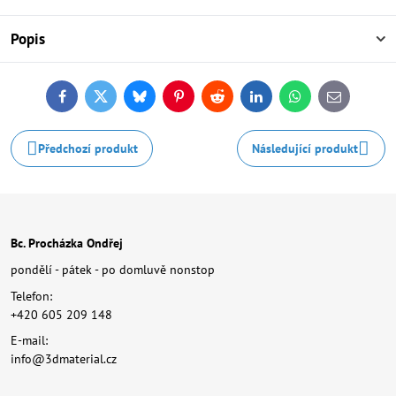
Popis
Facebook
Twitter
Bluesky
Pinterest
Reddit
LinkedIn
WhatsApp
E-
mail
Předchozí produkt
Následující produkt
Bc. Procházka Ondřej
pondělí - pátek - po domluvě nonstop
Telefon:
+420 605 209 148
E-mail:
info@3dmaterial.cz