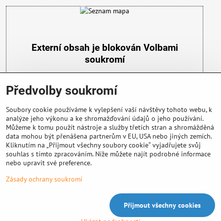
Externí obsah je blokován Volbami
soukromí
Přejete si načíst externí obsah?
Předvolby soukromí
Povolit a zapamatovat - souhlas s druhem cookie:
Funkční
Soubory cookie používáme k vylepšení vaší návštěvy tohoto webu, k
analýze jeho výkonu a ke shromažďování údajů o jeho používání.
Můžeme k tomu použít nástroje a služby třetích stran a shromážděná
data mohou být přenášena partnerům v EU, USA nebo jiných zemích.
Kliknutím na „Přijmout všechny soubory cookie“ vyjadřujete svůj
souhlas s tímto zpracováním. Níže můžete najít podrobné informace
nebo upravit své preference.
Důležité info
Zásady ochrany soukromí
Přijmout všechny cookies
©
2026
Copyright
Předvolby soukromí
Zásady ochrany soukromí