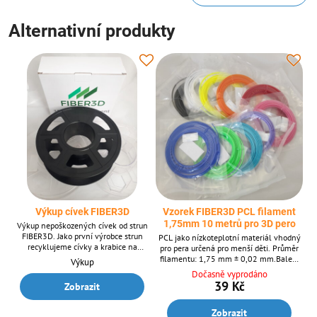
Alternativní produkty
Výkup cívek FIBER3D
Vzorek FIBER3D PCL filament
1,75mm 10 metrů pro 3D pero
Výkup nepoškozených cívek od strun
FIBER3D. Jako první výrobce strun
PCL jako nízkoteplotní materiál vhodný
recyklujeme cívky a krabice na
pro pera určená pro menší děti. Průměr
filamenty, výkup provádíme již od roku
filamentu: 1,75 mm ± 0,02 mm.Balení
Výkup
2020.
obsahuje 10 m struny o průměru 1,75
Dočasně vyprodáno
mm. Dodáván v 10 odstínech. PCL
39 Kč
Zobrazit
materiál dodáváme také v 1 kg balení.
Zobrazit