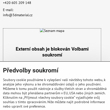
+420 605 209 148
E-mail:
info@3dmaterial.cz
Externí obsah je blokován Volbami
soukromí
Přejete si načíst externí obsah?
Předvolby soukromí
Povolit a zapamatovat - souhlas s druhem cookie:
Funkční
Soubory cookie používáme k vylepšení vaší návštěvy tohoto webu, k
analýze jeho výkonu a ke shromažďování údajů o jeho používání.
Můžeme k tomu použít nástroje a služby třetích stran a shromážděná
data mohou být přenášena partnerům v EU, USA nebo jiných zemích.
Kliknutím na „Přijmout všechny soubory cookie“ vyjadřujete svůj
souhlas s tímto zpracováním. Níže můžete najít podrobné informace
nebo upravit své preference.