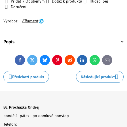
Přidat k Oblíbeným
Dotaz k produktu
Hlídací pes
Doručení
Výrobce:
Popis
Facebook
Twitter
Bluesky
Pinterest
Reddit
LinkedIn
WhatsApp
E-
mail
Předchozí produkt
Následující produkt
Bc. Procházka Ondřej
pondělí - pátek - po domluvě nonstop
Telefon: