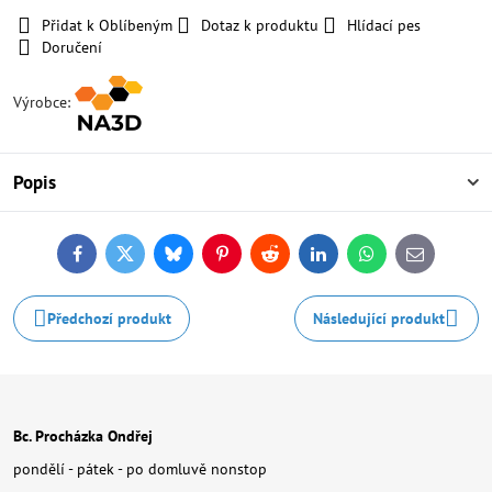
Přidat k Oblíbeným
Dotaz k produktu
Hlídací pes
Doručení
Výrobce:
Popis
Facebook
Twitter
Bluesky
Pinterest
Reddit
LinkedIn
WhatsApp
E-
mail
Předchozí produkt
Následující produkt
Bc. Procházka Ondřej
pondělí - pátek - po domluvě nonstop