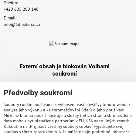
Telefon:
+420 605 209 148
E-mail:
info@3dmaterial.cz
Externí obsah je blokován Volbami
soukromí
Přejete si načíst externí obsah?
Předvolby soukromí
Povolit a zapamatovat - souhlas s druhem cookie:
Funkční
Soubory cookie používáme k vylepšení vaší návštěvy tohoto webu, k
analýze jeho výkonu a ke shromažďování údajů o jeho používání.
Můžeme k tomu použít nástroje a služby třetích stran a shromážděná
data mohou být přenášena partnerům v EU, USA nebo jiných zemích.
Kliknutím na „Přijmout všechny soubory cookie“ vyjadřujete svůj
souhlas s tímto zpracováním. Níže můžete najít podrobné informace