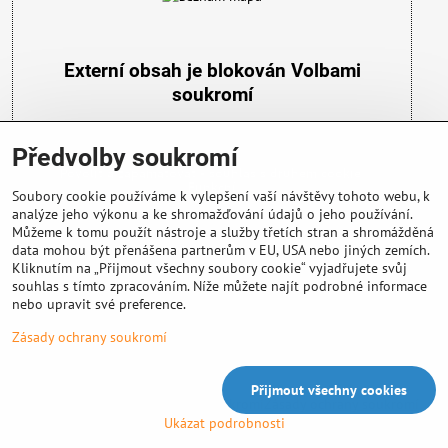
Externí obsah je blokován Volbami
soukromí
Přejete si načíst externí obsah?
Předvolby soukromí
Povolit a zapamatovat - souhlas s druhem cookie:
Funkční
Soubory cookie používáme k vylepšení vaší návštěvy tohoto webu, k
analýze jeho výkonu a ke shromažďování údajů o jeho používání.
Můžeme k tomu použít nástroje a služby třetích stran a shromážděná
data mohou být přenášena partnerům v EU, USA nebo jiných zemích.
Kliknutím na „Přijmout všechny soubory cookie“ vyjadřujete svůj
souhlas s tímto zpracováním. Níže můžete najít podrobné informace
nebo upravit své preference.
Důležité info
Zásady ochrany soukromí
Přijmout všechny cookies
©
2026
Copyright
Předvolby soukromí
Zásady ochrany soukromí
Ukázat podrobnosti
Vytvořeno systémem:
ByznysWeb.cz