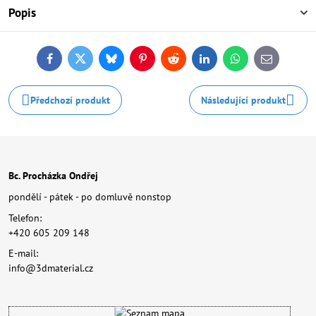
Popis
Facebook
Twitter
Bluesky
Pinterest
Reddit
LinkedIn
WhatsApp
E-
mail
Předchozí produkt
Následující produkt
Bc. Procházka Ondřej
pondělí - pátek - po domluvě nonstop
Telefon:
+420 605 209 148
E-mail:
info@3dmaterial.cz