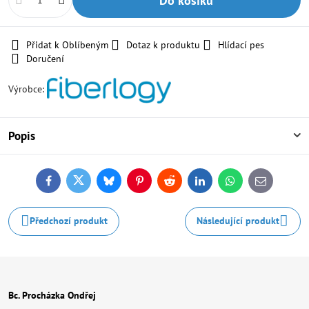
Do košíku
Přidat k Oblíbeným
Dotaz k produktu
Hlídací pes
Doručení
Výrobce:
Popis
Facebook
Twitter
Bluesky
Pinterest
Reddit
LinkedIn
WhatsApp
E-
mail
Předchozí produkt
Následující produkt
Bc. Procházka Ondřej