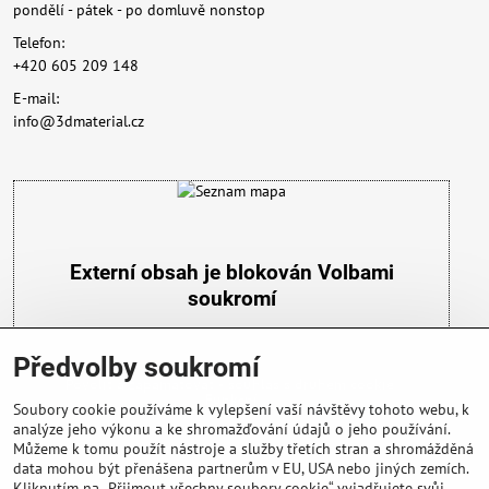
pondělí - pátek - po domluvě nonstop
Telefon:
+420 605 209 148
E-mail:
info@3dmaterial.cz
Externí obsah je blokován Volbami
soukromí
Přejete si načíst externí obsah?
Předvolby soukromí
Povolit a zapamatovat - souhlas s druhem cookie:
Funkční
Soubory cookie používáme k vylepšení vaší návštěvy tohoto webu, k
analýze jeho výkonu a ke shromažďování údajů o jeho používání.
Můžeme k tomu použít nástroje a služby třetích stran a shromážděná
data mohou být přenášena partnerům v EU, USA nebo jiných zemích.
Kliknutím na „Přijmout všechny soubory cookie“ vyjadřujete svůj