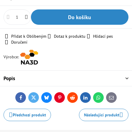
Do košíku
Přidat k Oblíbeným
Dotaz k produktu
Hlídací pes
Doručení
Výrobce:
Popis
Facebook
Twitter
Bluesky
Pinterest
Reddit
LinkedIn
WhatsApp
E-
mail
Předchozí produkt
Následující produkt