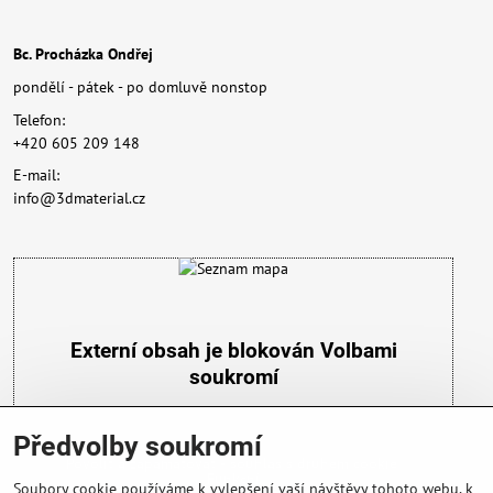
Bc. Procházka Ondřej
pondělí - pátek - po domluvě nonstop
Telefon:
+420 605 209 148
E-mail:
info@3dmaterial.cz
Externí obsah je blokován Volbami
soukromí
Přejete si načíst externí obsah?
Předvolby soukromí
Povolit a zapamatovat - souhlas s druhem cookie:
Funkční
Soubory cookie používáme k vylepšení vaší návštěvy tohoto webu, k