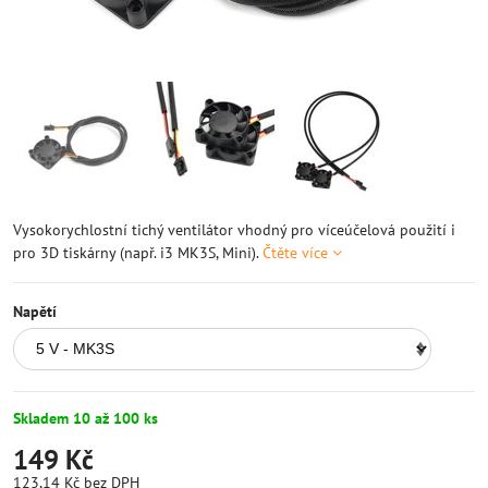
Vysokorychlostní tichý ventilátor vhodný pro víceúčelová použití i
pro 3D tiskárny (např. i3 MK3S, Mini).
Čtěte více
Napětí
Skladem 10 až 100 ks
149 Kč
123,14 Kč
bez DPH