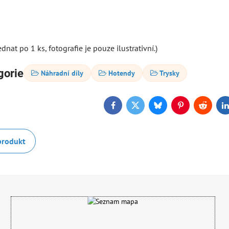
dnat po 1 ks, fotografie je pouze ilustrativní.)
gorie
Náhradní díly
Hotendy
Trysky
Facebook
Twitter
Bluesky
Pinterest
Reddit
L
produkt