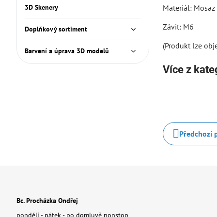
3D Skenery
Materiál: Mosaz
Závit: M6
Doplňkový sortiment
(Produkt lze obje
Barvení a úprava 3D modelů
Více z kate
Předchozí 
Bc. Procházka Ondřej
pondělí - pátek - po domluvě nonstop