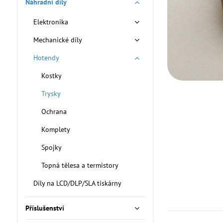
Náhradní díly
Elektronika
Mechanické díly
Hotendy
Kostky
Trysky
Ochrana
Komplety
Spojky
Topná tělesa a termistory
Díly na LCD/DLP/SLA tiskárny
Příslušenství