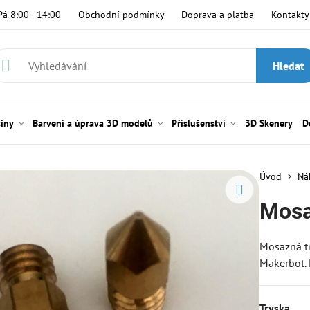
Pá 8:00 - 14:00
Obchodní podmínky
Doprava a platba
Kontakty
Hledat
siny
Barvení a úprava 3D modelů
Příslušenství
3D Skenery
D
Úvod
Ná
Mosa
Mosazná tr
Makerbot. 
Tryska