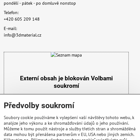
pondělí - pátek - po domluvě nonstop
Telefon:
+420 605 209 148
E-mail:
info@3dmaterial.cz
Externí obsah je blokován Volbami
soukromí
Přejete si načíst externí obsah?
Předvolby soukromí
Povolit a zapamatovat - souhlas s druhem cookie:
Funkční
Soubory cookie používáme k vylepšení vaší návštěvy tohoto webu, k
analýze jeho výkonu a ke shromažďování údajů o jeho používání.
Můžeme k tomu použít nástroje a služby třetích stran a shromážděná
data mohou být přenášena partnerům v EU, USA nebo jiných zemích.