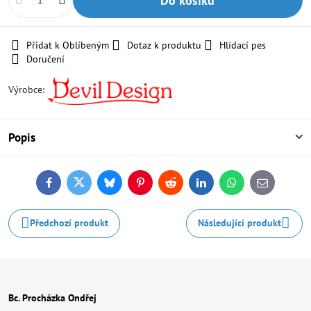
Do košíku
Přidat k Oblíbeným
Dotaz k produktu
Hlídací pes
Doručení
Výrobce:
Popis
Facebook
Twitter
Bluesky
Pinterest
Reddit
LinkedIn
WhatsApp
E-
mail
Předchozí produkt
Následující produkt
Bc. Procházka Ondřej