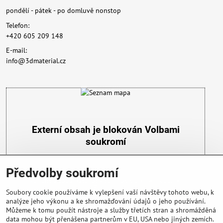
pondělí - pátek - po domluvě nonstop
Telefon:
+420 605 209 148
E-mail:
info@3dmaterial.cz
Externí obsah je blokován Volbami
soukromí
Přejete si načíst externí obsah?
Předvolby soukromí
Povolit a zapamatovat - souhlas s druhem cookie:
Funkční
Soubory cookie používáme k vylepšení vaší návštěvy tohoto webu, k
analýze jeho výkonu a ke shromažďování údajů o jeho používání.
Můžeme k tomu použít nástroje a služby třetích stran a shromážděná
data mohou být přenášena partnerům v EU, USA nebo jiných zemích.