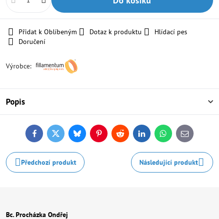
Do košíku
Přidat k Oblíbeným
Dotaz k produktu
Hlídací pes
Doručení
Výrobce:
Popis
Facebook
Twitter
Bluesky
Pinterest
Reddit
LinkedIn
WhatsApp
E-
mail
Předchozí produkt
Následující produkt
Bc. Procházka Ondřej