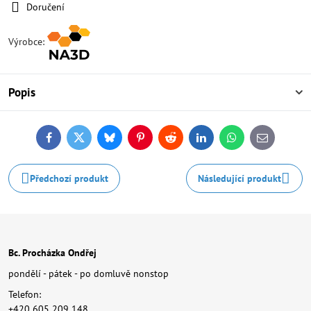
Doručení
Výrobce:
Popis
Facebook
Twitter
Bluesky
Pinterest
Reddit
LinkedIn
WhatsApp
E-
mail
Předchozí produkt
Následující produkt
Bc. Procházka Ondřej
pondělí - pátek - po domluvě nonstop
Telefon:
+420 605 209 148