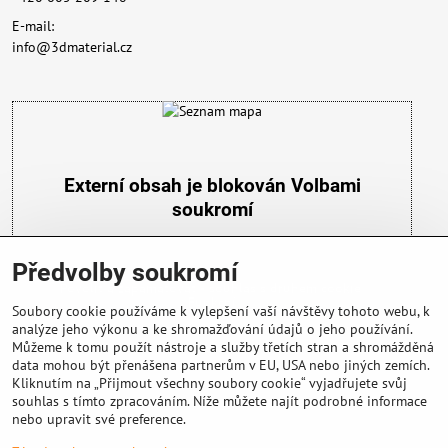
E-mail:
info@3dmaterial.cz
Externí obsah je blokován Volbami
soukromí
Přejete si načíst externí obsah?
Předvolby soukromí
Povolit a zapamatovat - souhlas s druhem cookie:
Funkční
Soubory cookie používáme k vylepšení vaší návštěvy tohoto webu, k
analýze jeho výkonu a ke shromažďování údajů o jeho používání.
Můžeme k tomu použít nástroje a služby třetích stran a shromážděná
data mohou být přenášena partnerům v EU, USA nebo jiných zemích.
Kliknutím na „Přijmout všechny soubory cookie“ vyjadřujete svůj
souhlas s tímto zpracováním. Níže můžete najít podrobné informace
nebo upravit své preference.
Důležité info