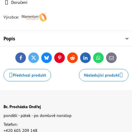
Doručení
Výrobce:
Popis
Facebook
Twitter
Bluesky
Pinterest
Reddit
LinkedIn
WhatsApp
E-
mail
Předchozí produkt
Následující produkt
Bc. Procházka Ondřej
pondělí - pátek - po domluvě nonstop
Telefon:
+420 605 209 148