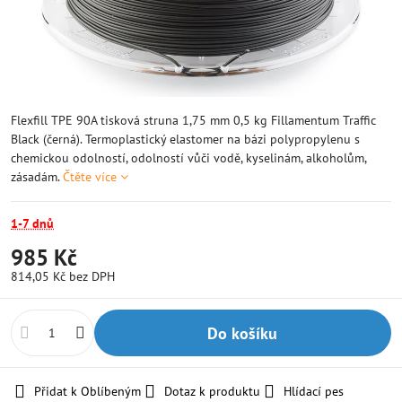
Flexfill TPE 90A tisková struna 1,75 mm 0,5 kg Fillamentum Traffic
Black (černá). Termoplastický elastomer na bázi polypropylenu s
chemickou odolností, odolností vůči vodě, kyselinám, alkoholům,
zásadám.
Čtěte více
1-7 dnů
985 Kč
814,05 Kč
bez DPH
Do košíku
Přidat k Oblíbeným
Dotaz k produktu
Hlídací pes