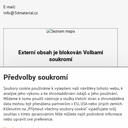
E-mail:
info@3dmaterial.cz
Externí obsah je blokován Volbami
soukromí
Přejete si načíst externí obsah?
Předvolby soukromí
Povolit a zapamatovat - souhlas s druhem cookie:
Funkční
Soubory cookie používáme k vylepšení vaší návštěvy tohoto webu, k
analýze jeho výkonu a ke shromažďování údajů o jeho používání.
Můžeme k tomu použít nástroje a služby třetích stran a shromážděná
data mohou být přenášena partnerům v EU, USA nebo jiných zemích.
Kliknutím na „Přijmout všechny soubory cookie“ vyjadřujete svůj
souhlas s tímto zpracováním. Níže můžete najít podrobné informace
nebo upravit své preference.
Důležité info