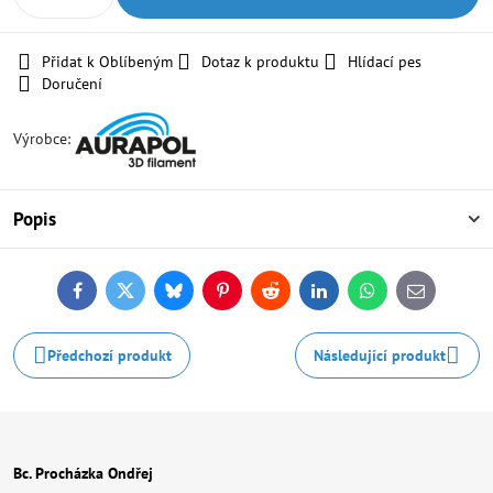
Přidat k Oblíbeným
Dotaz k produktu
Hlídací pes
Doručení
Výrobce:
Popis
Facebook
Twitter
Bluesky
Pinterest
Reddit
LinkedIn
WhatsApp
E-
mail
Předchozí produkt
Následující produkt
Bc. Procházka Ondřej