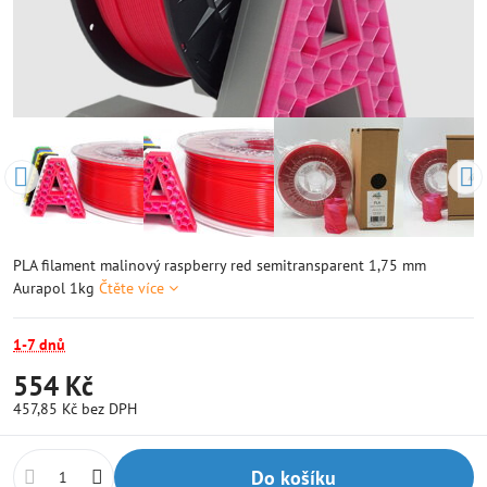
PLA filament malinový raspberry red semitransparent 1,75 mm
Aurapol 1kg
Čtěte více
1-7 dnů
554 Kč
457,85 Kč
bez DPH
Do košíku