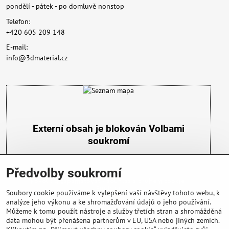
pondělí - pátek - po domluvě nonstop
Telefon:
+420 605 209 148
E-mail:
info@3dmaterial.cz
Externí obsah je blokován Volbami
soukromí
Přejete si načíst externí obsah?
Předvolby soukromí
Povolit a zapamatovat - souhlas s druhem cookie:
Funkční
Soubory cookie používáme k vylepšení vaší návštěvy tohoto webu, k
analýze jeho výkonu a ke shromažďování údajů o jeho používání.
Můžeme k tomu použít nástroje a služby třetích stran a shromážděná
data mohou být přenášena partnerům v EU, USA nebo jiných zemích.