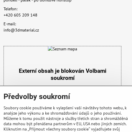
pondělí - pátek - po domluvě nonstop
Telefon:
+420 605 209 148
E-mail:
info@3dmaterial.cz
Externí obsah je blokován Volbami
soukromí
Přejete si načíst externí obsah?
Předvolby soukromí
Povolit a zapamatovat - souhlas s druhem cookie:
Funkční
Soubory cookie používáme k vylepšení vaší návštěvy tohoto webu, k
analýze jeho výkonu a ke shromažďování údajů o jeho používání.
Můžeme k tomu použít nástroje a služby třetích stran a shromážděná
data mohou být přenášena partnerům v EU, USA nebo jiných zemích.
Kliknutím na „Přijmout všechny soubory cookie“ vyjadřujete svůj