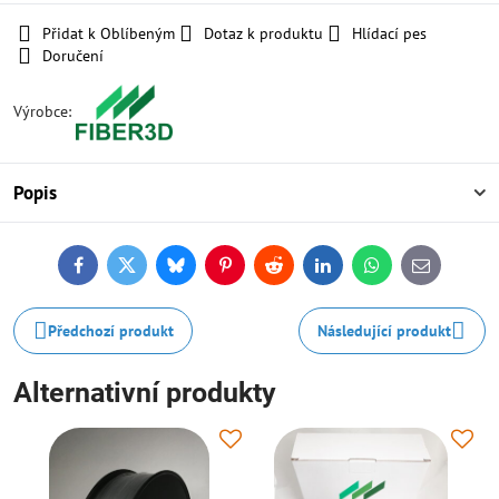
Přidat k Oblíbeným
Dotaz k produktu
Hlídací pes
Doručení
Výrobce:
Popis
Facebook
Twitter
Bluesky
Pinterest
Reddit
LinkedIn
WhatsApp
E-
mail
Předchozí produkt
Následující produkt
Alternativní produkty