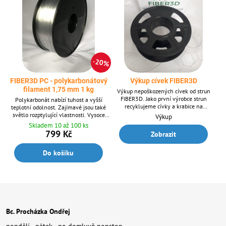
20%
FIBER3D PC - polykarbonátový
Výkup cívek FIBER3D
filament 1,75 mm 1 kg
Výkup nepoškozených cívek od strun
FIBER3D. Jako první výrobce strun
Polykarbonát nabízí tuhost a vyšší
recyklujeme cívky a krabice na
teplotní odolnost. Zajímavé jsou také
filamenty, výkup provádíme již od roku
světlo rozptylující vlastnosti. Vysoce
Výkup
2020.
odolný materiál vůči nárazům.
Skladem 10 až 100 ks
Zachování ohebnosti i za studena. Balení
799 Kč
Zobrazit
1 kg - obsahuje cca 343 m struny o
průměru 1,75 mm. Dodáván v barvě
Do košíku
transparent. PC materiál dodáváme také
po 10m balení pro 3D pera.
Bc. Procházka Ondřej