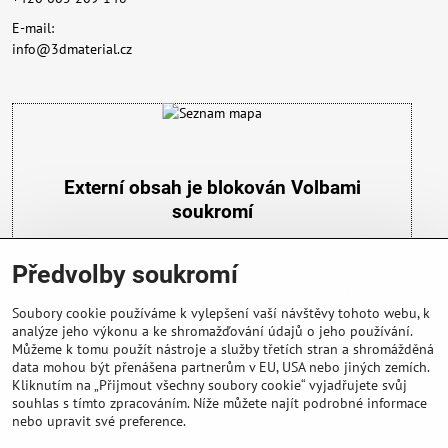
E-mail:
info@3dmaterial.cz
Externí obsah je blokován Volbami
soukromí
Přejete si načíst externí obsah?
Předvolby soukromí
Povolit a zapamatovat - souhlas s druhem cookie:
Funkční
Soubory cookie používáme k vylepšení vaší návštěvy tohoto webu, k
analýze jeho výkonu a ke shromažďování údajů o jeho používání.
Můžeme k tomu použít nástroje a služby třetích stran a shromážděná
data mohou být přenášena partnerům v EU, USA nebo jiných zemích.
Kliknutím na „Přijmout všechny soubory cookie“ vyjadřujete svůj
souhlas s tímto zpracováním. Níže můžete najít podrobné informace
nebo upravit své preference.
Důležité info