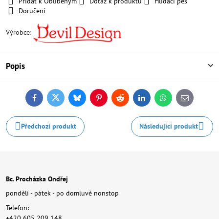
Přidat k Oblíbeným
Dotaz k produktu
Hlídací pes
Doručení
Výrobce:
Popis
Facebook
Twitter
Bluesky
Pinterest
Reddit
LinkedIn
WhatsApp
E-
mail
Předchozí produkt
Následující produkt
Bc. Procházka Ondřej
pondělí - pátek - po domluvě nonstop
Telefon:
+420 605 209 148