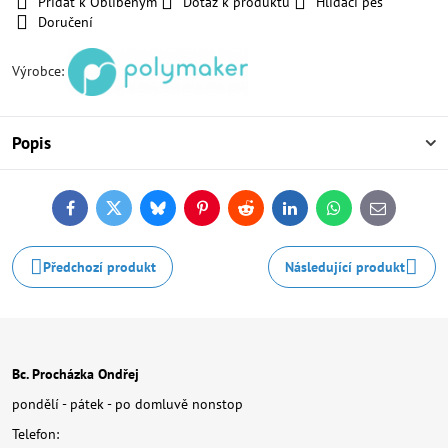
Přidat k Oblíbeným
Dotaz k produktu
Hlídací pes
Doručení
Výrobce:
Popis
Facebook
Twitter
Bluesky
Pinterest
Reddit
LinkedIn
WhatsApp
E-
mail
Předchozí produkt
Následující produkt
Bc. Procházka Ondřej
pondělí - pátek - po domluvě nonstop
Telefon: