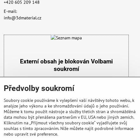
+420 605 209 148
E-mail:
info@3dmaterial.cz
Externí obsah je blokován Volbami
soukromí
Přejete si načíst externí obsah?
Předvolby soukromí
Povolit a zapamatovat - souhlas s druhem cookie:
Funkční
Soubory cookie používáme k vylepšení vaší návštěvy tohoto webu, k
analýze jeho výkonu a ke shromažďování údajů o jeho používání.
Můžeme k tomu použít nástroje a služby třetích stran a shromážděná
data mohou být přenášena partnerům v EU, USA nebo jiných zemích.
Kliknutím na „Přijmout všechny soubory cookie“ vyjadřujete svůj
souhlas s tímto zpracováním. Níže můžete najít podrobné informace
nebo upravit své preference.