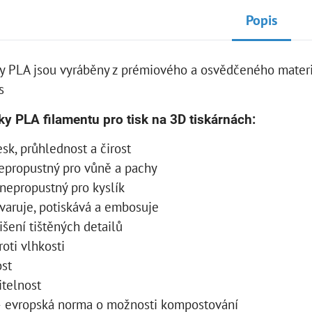
Popis
y PLA jsou vyráběny z prémiového a osvědčeného mater
ky PLA filamentu pro tisk na 3D tiskárnách:
esk, průhlednost a čirost
epropustný pro vůně a pachy
 nepropustný pro kyslík
varuje, potiskává a embosuje
išení tištěných detailů
roti vlhkosti
ost
itelnost
 evropská norma o možnosti kompostování