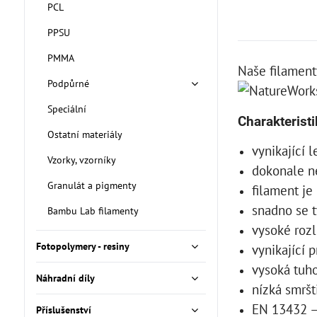
PCL
PPSU
PMMA
Naše filament
Podpůrné
Speciální
Charakteristi
Ostatní materiály
vynikající l
Vzorky, vzorníky
dokonale n
Granulát a pigmenty
filament je
snadno se t
Bambu Lab filamenty
vysoké rozl
Fotopolymery - resiny
vynikající p
vysoká tuh
Náhradní díly
nízká smršt
EN 13432 –
Příslušenství