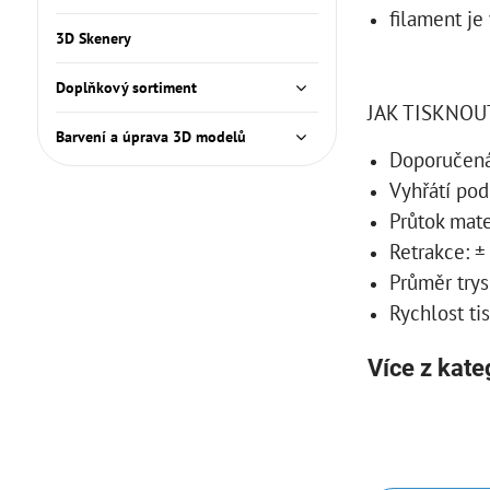
filament je
3D Skenery
Doplňkový sortiment
JAK TISKNOU
Barvení a úprava 3D modelů
Doporučená 
Vyhřátí pod
Průtok mate
Retrakce: 
Průměr try
Rychlost ti
Více z kate