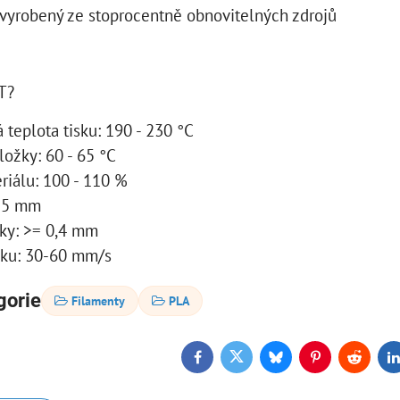
 vyrobený ze stoprocentně obnovitelných zdrojů
T?
teplota tisku: 190 - 230 °C
ložky: 60 - 65 °C
riálu: 100 - 110 %
± 5 mm
sky: >= 0,4 mm
sku: 30-60 mm/s
gorie
Filamenty
PLA
Facebook
Twitter
Bluesky
Pinterest
Reddit
L