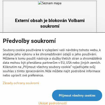
Externí obsah je blokován Volbami
soukromí
Přejete si načíst externí obsah?
Předvolby soukromí
Povolit a zapamatovat - souhlas s druhem cookie:
Funkční
Soubory cookie používáme k vylepšení vaší návštěvy tohoto webu, k
analýze jeho výkonu a ke shromažďování údajů o jeho používání.
Můžeme k tomu použít nástroje a služby třetích stran a shromážděná
data mohou být přenášena partnerům v EU, USA nebo jiných zemích.
Kliknutím na „Přijmout všechny soubory cookie“ vyjadřujete svůj
souhlas s tímto zpracováním. Níže můžete najít podrobné informace
nebo upravit své preference.
Důležité info
Zásady ochrany soukromí
Přijmout všechny cookies
©
2026
Copyright
Předvolby soukromí
Zásady ochrany soukromí
Ukázat podrobnosti
Vytvořeno systémem:
ByznysWeb.cz