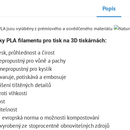
Popis
PLA jsou vyráběny z prémiového a osvědčeného materiálu
ky PLA filamentu pro tisk na 3D tiskárnách:
esk, průhlednost a čirost
epropustný pro vůně a pachy
 nepropustný pro kyslík
varuje, potiskává a embosuje
išení tištěných detailů
roti vlhkosti
ost
itelnost
 evropská norma o možnosti kompostování
 vyrobený ze stoprocentně obnovitelných zdrojů