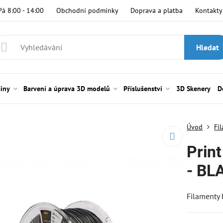
Pá 8:00 - 14:00
Obchodní podmínky
Doprava a platba
Kontakty
Hledat
siny
Barvení a úprava 3D modelů
Příslušenství
3D Skenery
D
Úvod
Fi
Prin
- BL
Filamenty 