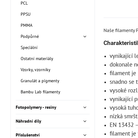
PCL
PPSU
PMMA
Naše filamenty 
Podpůrné
Charakteristi
Speciální
vynikající l
Ostatní materiály
dokonale n
Vzorky, vzorníky
filament je
snadno se t
Granulát a pigmenty
vysoké rozl
Bambu Lab filamenty
vynikající p
vysoká tuh
Fotopolymery - resiny
nízká smršt
Náhradní díly
EN 13432 –
filament je
Příslušenství