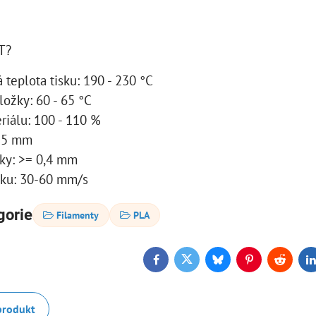
T?
teplota tisku: 190 - 230 °C
ložky: 60 - 65 °C
riálu: 100 - 110 %
± 5 mm
sky: >= 0,4 mm
sku: 30-60 mm/s
gorie
Filamenty
PLA
Facebook
Twitter
Bluesky
Pinterest
Reddit
L
produkt