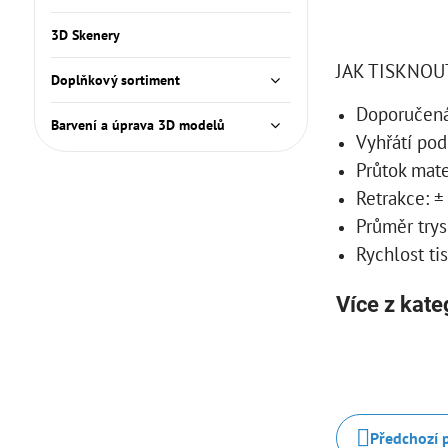
3D Skenery
JAK TISKNOU
Doplňkový sortiment
Doporučená 
Barvení a úprava 3D modelů
Vyhřátí pod
Průtok mate
Retrakce: 
Průměr try
Rychlost ti
Více z kate
Předchozí 