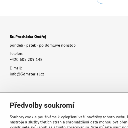
Bc. Procházka Ondřej
pondělí - pátek - po domluvě nonstop
Telefon:
+420 605 209 148
E-mail:
info@3dmaterial.cz
Předvolby soukromí
Soubory cookie používáme k vylepšení vaší návštěvy tohoto webu,
nástroje a služby třetích stran a shromážděná data mohou být přen
vyjadřujete svůj souhlas s tímto zpracováním. Níže můžete najít po