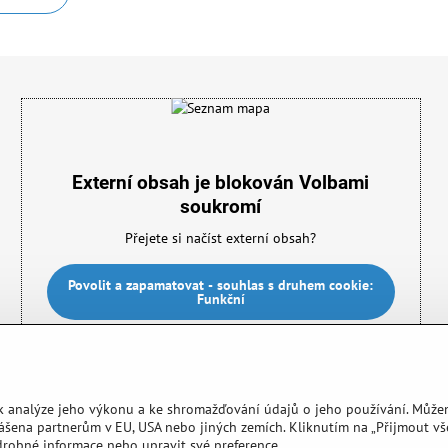
Externí obsah je blokován Volbami
soukromí
Přejete si načíst externí obsah?
Povolit a zapamatovat - souhlas s druhem cookie:
Funkční
 k analýze jeho výkonu a ke shromažďování údajů o jeho používání. Může
ášena partnerům v EU, USA nebo jiných zemích. Kliknutím na „Přijmout v
drobné informace nebo upravit své preference.