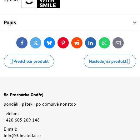
Popis
Facebook
Twitter
Bluesky
Pinterest
Reddit
LinkedIn
WhatsApp
E-
mail
Předchozí produkt
Následující produkt
Bc. Procházka Ondřej
pondělí - pátek - po domluvě nonstop
Telefon:
+420 605 209 148
E-mail:
info@3dmaterial.cz