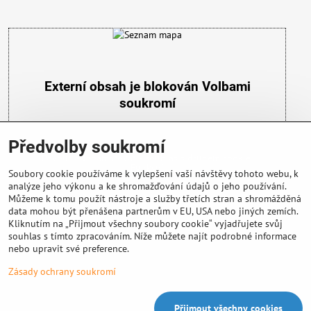
Externí obsah je blokován Volbami
soukromí
Přejete si načíst externí obsah?
Předvolby soukromí
Povolit a zapamatovat - souhlas s druhem cookie:
Funkční
Soubory cookie používáme k vylepšení vaší návštěvy tohoto webu, k
analýze jeho výkonu a ke shromažďování údajů o jeho používání.
Můžeme k tomu použít nástroje a služby třetích stran a shromážděná
data mohou být přenášena partnerům v EU, USA nebo jiných zemích.
Kliknutím na „Přijmout všechny soubory cookie“ vyjadřujete svůj
souhlas s tímto zpracováním. Níže můžete najít podrobné informace
nebo upravit své preference.
Důležité info
Zásady ochrany soukromí
Přijmout všechny cookies