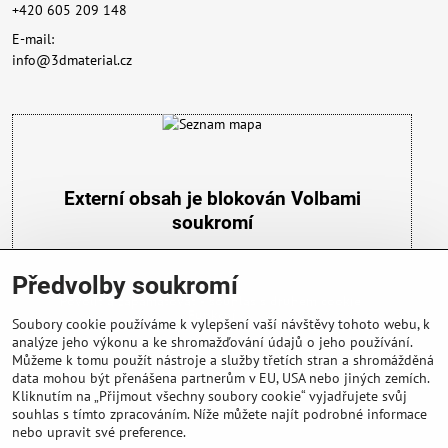
+420 605 209 148
E-mail:
info@3dmaterial.cz
Externí obsah je blokován Volbami
soukromí
Přejete si načíst externí obsah?
Předvolby soukromí
Povolit a zapamatovat - souhlas s druhem cookie:
Funkční
Soubory cookie používáme k vylepšení vaší návštěvy tohoto webu, k
analýze jeho výkonu a ke shromažďování údajů o jeho používání.
Můžeme k tomu použít nástroje a služby třetích stran a shromážděná
data mohou být přenášena partnerům v EU, USA nebo jiných zemích.
Kliknutím na „Přijmout všechny soubory cookie“ vyjadřujete svůj
souhlas s tímto zpracováním. Níže můžete najít podrobné informace
nebo upravit své preference.