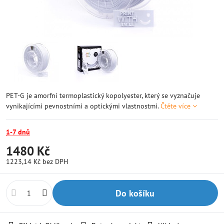
PET-G je amorfní termoplastický kopolyester, který se vyznačuje
vynikajícími pevnostními a optickými vlastnostmi.
Čtěte více
1-7 dnů
1480 Kč
1223,14 Kč
bez DPH
Do košíku