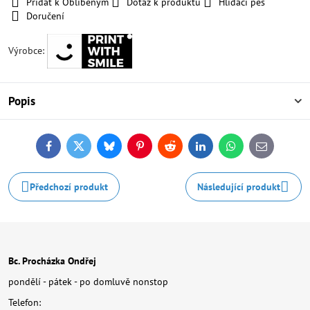
Přidat k Oblíbeným
Dotaz k produktu
Hlídací pes
Doručení
Výrobce:
Popis
Facebook
Twitter
Bluesky
Pinterest
Reddit
LinkedIn
WhatsApp
E-
mail
Předchozí produkt
Následující produkt
Bc. Procházka Ondřej
pondělí - pátek - po domluvě nonstop
Telefon: