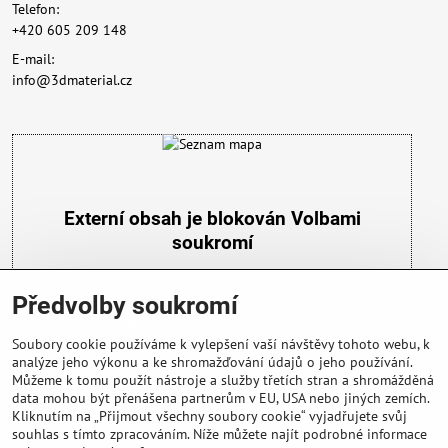
Telefon:
+420 605 209 148
E-mail:
info@3dmaterial.cz
Externí obsah je blokován Volbami
soukromí
Přejete si načíst externí obsah?
Předvolby soukromí
Povolit a zapamatovat - souhlas s druhem cookie:
Funkční
Soubory cookie používáme k vylepšení vaší návštěvy tohoto webu, k
analýze jeho výkonu a ke shromažďování údajů o jeho používání.
Můžeme k tomu použít nástroje a služby třetích stran a shromážděná
data mohou být přenášena partnerům v EU, USA nebo jiných zemích.
Kliknutím na „Přijmout všechny soubory cookie“ vyjadřujete svůj
souhlas s tímto zpracováním. Níže můžete najít podrobné informace