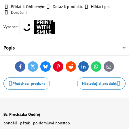
Přidat k Oblíbeným
Dotaz k produktu
Hlídací pes
Doručení
Výrobce:
Popis
Facebook
Twitter
Bluesky
Pinterest
Reddit
LinkedIn
WhatsApp
E-
mail
Předchozí produkt
Následující produkt
Bc. Procházka Ondřej
pondělí - pátek - po domluvě nonstop