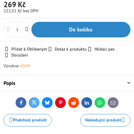
269 Kč
222,31 Kč
bez DPH
Do košíku
Přidat k Oblíbeným
Dotaz k produktu
Hlídací pes
Doručení
Výrobce:
eSUN
Popis
Facebook
Twitter
Bluesky
Pinterest
Reddit
LinkedIn
WhatsApp
E-
mail
Předchozí produkt
Následující produkt