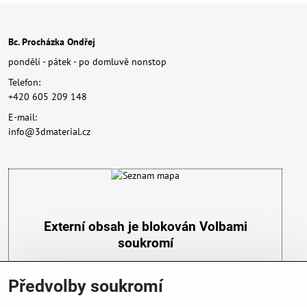
Bc. Procházka Ondřej
pondělí - pátek - po domluvě nonstop
Telefon:
+420 605 209 148
E-mail:
info@3dmaterial.cz
Externí obsah je blokován Volbami
soukromí
Přejete si načíst externí obsah?
Předvolby soukromí
Povolit a zapamatovat - souhlas s druhem cookie:
Funkční