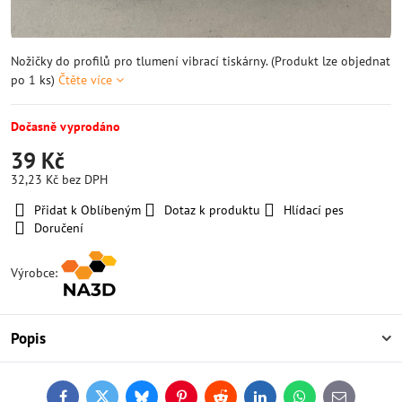
Nožičky do profilů pro tlumení vibrací tiskárny. (Produkt lze objednat
po 1 ks)
Čtěte více
Dočasně vyprodáno
39 Kč
32,23 Kč
bez DPH
Přidat k Oblíbeným
Dotaz k produktu
Hlídací pes
Doručení
Výrobce:
Popis
Facebook
Twitter
Bluesky
Pinterest
Reddit
LinkedIn
WhatsApp
E-