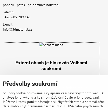
pondělí - pátek - po domluvě nonstop
Telefon:
+420 605 209 148
E-mail:
info@3dmaterial.cz
Externí obsah je blokován Volbami
soukromí
Přejete si načíst externí obsah?
Předvolby soukromí
Povolit a zapamatovat - souhlas s druhem cookie:
Funkční
Soubory cookie používáme k vylepšení vaší návštěvy tohoto webu, k
analýze jeho výkonu a ke shromažďování údajů o jeho používání.
Můžeme k tomu použít nástroje a služby třetích stran a shromážděná
data mohou být přenášena partnerům v EU, USA nebo jiných zemích.