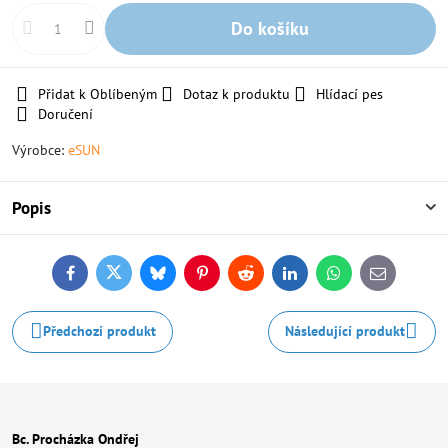
Do košíku
Přidat k Oblíbeným
Dotaz k produktu
Hlídací pes
Doručení
Výrobce:
eSUN
Popis
Facebook
Twitter
Bluesky
Pinterest
Reddit
LinkedIn
WhatsApp
E-
mail
Předchozí produkt
Následující produkt
Bc. Procházka Ondřej