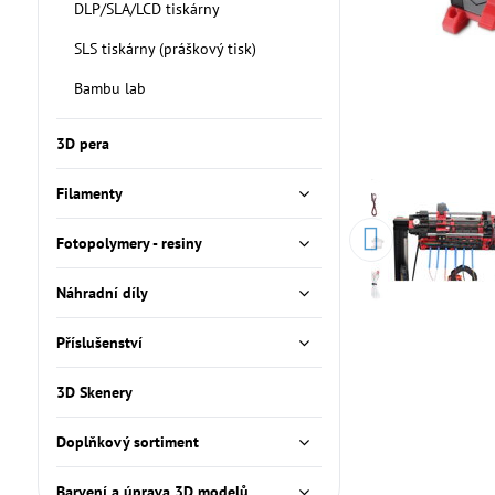
DLP/SLA/LCD tiskárny
SLS tiskárny (práškový tisk)
Bambu lab
3D pera
Filamenty
Fotopolymery - resiny
Náhradní díly
Příslušenství
3D Skenery
Doplňkový sortiment
Barvení a úprava 3D modelů