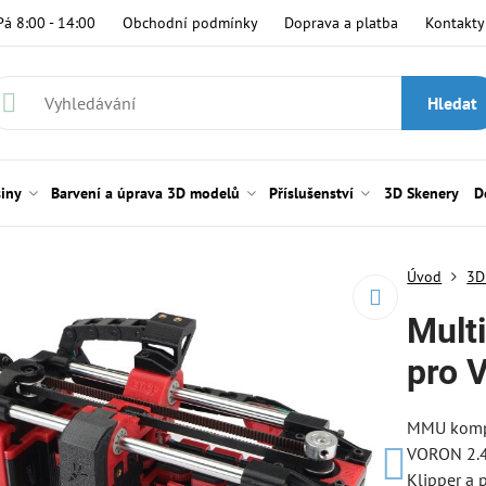
Pá 8:00 - 14:00
Obchodní podmínky
Doprava a platba
Kontakty
Hledat
siny
Barvení a úprava 3D modelů
Příslušenství
3D Skenery
D
Úvod
3D
Multi
pro 
MMU kompa
VORON 2.4 
Klipper a 