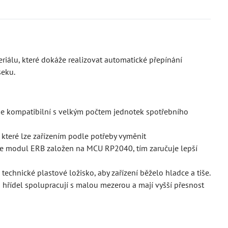
riálu, které dokáže realizovat automatické přepínání
seku.
 je kompatibilní s velkým počtem jednotek spotřebního
 které lze zařízením podle potřeby vyměnit
 je modul ERB založen na MCU RP2040, tím zaručuje lepší
hnické plastové ložisko, aby zařízení běželo hladce a tiše.
 hřídel spolupracují s malou mezerou a mají vyšší přesnost