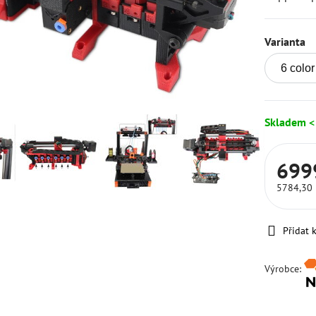
Varianta
Skladem <
699
5784,30
Přidat 
Výrobce: