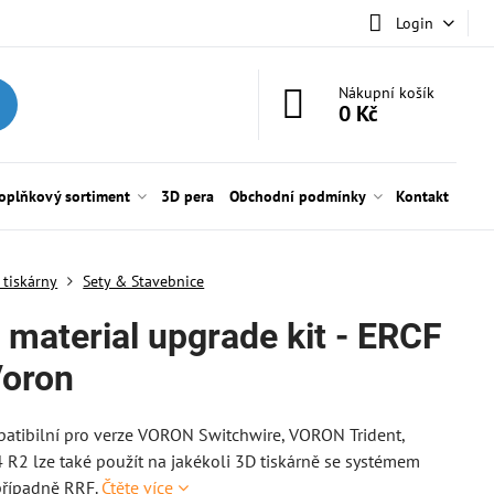
Login
Nákupní košík
0 Kč
oplňkový sortiment
3D pera
Obchodní podmínky
Kontakt
 tiskárny
Sety & Stavebnice
 material upgrade kit - ERCF
Voron
tibilní pro verze VORON Switchwire, VORON Trident,
R2 lze také použít na jakékoli 3D tiskárně se systémem
případně RRF.
Čtěte více