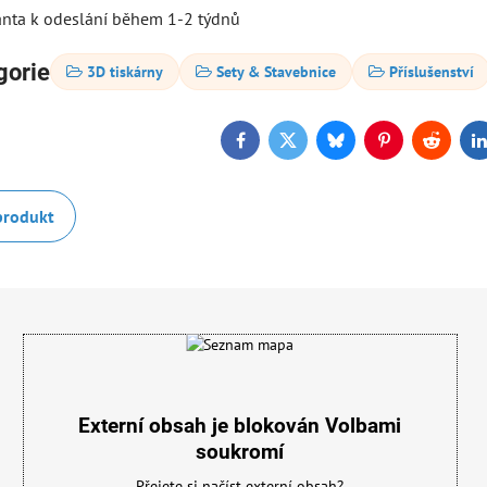
ianta k odeslání během 1-2 týdnů
gorie
3D tiskárny
Sety & Stavebnice
Příslušenství
Facebook
Twitter
Bluesky
Pinterest
Reddit
L
produkt
Externí obsah je blokován Volbami
soukromí
Přejete si načíst externí obsah?