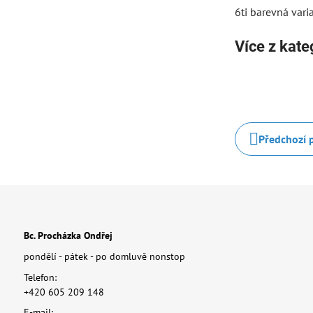
6ti barevná var
Více z kate
Předchozí 
Bc. Procházka Ondřej
pondělí - pátek - po domluvě nonstop
Telefon:
+420 605 209 148
E-mail: