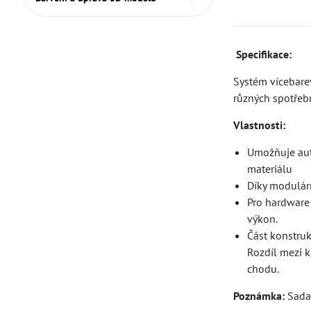
Specifikace:
Systém vícebarev
různých spotřeb
Vlastnosti:
Umožňuje aut
materiálu
Díky modulárn
Pro hardware
výkon.
Část konstruk
Rozdíl mezi k
chodu.
Poznámka:
Sada 