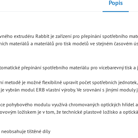
Popis
ného extrudéru Rabbit je zařízení pro přepínání spotřebního mate
ních materiálů a materiálů pro tisk modelů ve stejném časovém ú
omatické přepínání spotřebního materiálu pro vícebarevný tisk a
í metodě je možné flexibilně upravit počet spotřebních jednotek,
 je vybrán modul ERB vlastní výroby. Ve srovnání s jinými moduly
ce pohybového modulu využívá chromovaných optických hřídel a tec
ovovým ložiskem je v tom, že technické plastové ložisko a optická
neobsahuje tištěné díly