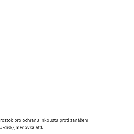
y
í roztok pro ochranu inkoustu proti zanášení
/U-disk/jmenovka atd.