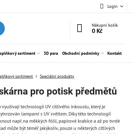
Login
Nákupní košík
0 Kč
oplňkový sortiment
3D pera
Obchodní podmínky
Kontakt
plňkový sortiment
Speciální produkty
iskárna pro potisk předmětů
 využívají technologii UV citlivého inkoustu, který je
ytvrzován lampami s UV světlem. Díky této technologii
knout např. na měkkých fólií, papírové krabice a až po tvrdé
lad může být téměř jakýkoliv, pouze u některých citlivých