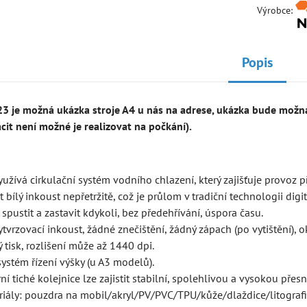
Výrobce:
Popis
3 je možná ukázka stroje A4 u nás na adrese, ukázka bude možná 
cit není možné je realizovat na počkání).
yužívá cirkulační systém vodního chlazení, který zajišťuje provoz p
 bílý inkoust nepřetržitě, což je průlom v tradiční technologii digit
spustit a zastavit kdykoli, bez předehřívání, úspora času.
tvrzovací inkoust, žádné znečištění, žádný zápach (po vytištění), o
 tisk, rozlišení může až 1440 dpi.
ystém řízení výšky (u A3 modelů).
í tiché kolejnice lze zajistit stabilní, spolehlivou a vysokou přesn
iály: pouzdra na mobil/akryl/PV/PVC/TPU/kůže/dlaždice/litografie