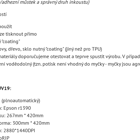
r/adhezní můstek a správný druh inkoustu)
ostí
použít
ze tisknout přímo
 "coating"
ovy, dřevo, sklo nutný "coating" (jiný než pro TPU)
ateriály doporučujeme otestovat a teprve spustit výrobu. V případ
ní voděodolný (tzn. potisk není vhodný do myčky - myčky jsou agres
UV19:
 (plnoautomatický)
a: Epson r1390
isku: 267mm * 420mm
tforma: 300mm * 420mm
ku: 2880*1440DPI
roRIP