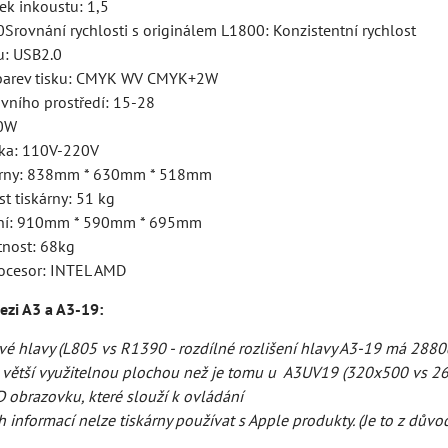
ek inkoustu: 1,5
rovnání rychlosti s originálem L1800: Konzistentní rychlost
u: USB2.0
 barev tisku: CMYK WV CMYK+2W
vního prostředí: 15-28
50W
čka: 110V-220V
skárny: 838mm * 630mm * 518mm
t tiskárny: 51 kg
lení: 910mm * 590mm * 695mm
nost: 68kg
rocesor: INTEL AMD
ezi A3 a A3-19:
vé hlavy (L805 vs R1390 - rozdílné rozlišení hlavy A3-19 má 2880
 větší využitelnou plochou než je tomu u A3UV19 (320x500 vs 2
 obrazovku, které slouží k ovládání
ch informací nelze tiskárny používat s Apple produkty. (Je to z dů