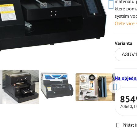
materiálů 
které pomá
systém vod
Čtěte více
Varianta
Na objedn
854
70660,3
Přidat 