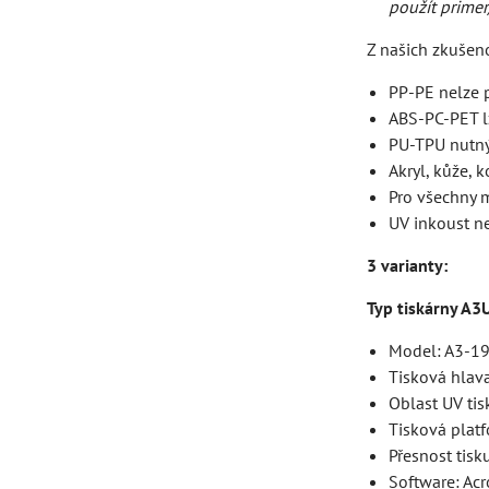
použít prime
Z našich zkušen
PP-PE nelze 
ABS-PC-PET l
PU-TPU nutný
Akryl, kůže, k
Pro všechny m
UV inkoust ne
3 varianty:
Typ tiskárny A3
Model: A3-19
Tisková hlav
Oblast UV t
Tisková pla
Přesnost tis
Software: Ac