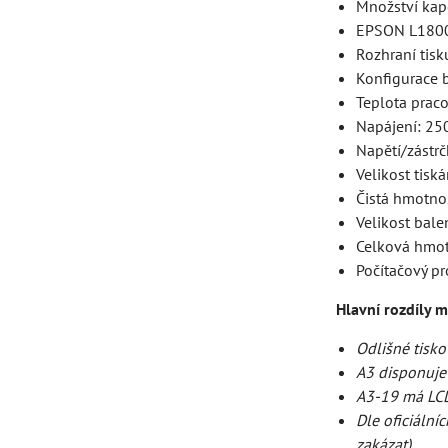
Množství kap
EPSON L1800S
Rozhraní tisk
Konfigurace
Teplota praco
Napájení: 2
Napětí/zástr
Velikost ti
Čistá hmotnos
Velikost ba
Celková hmot
Počítačový p
Hlavní rozdíly m
Odlišné tisko
A3 disponuje
A3-19 má LCD
Dle oficiální
zakázat)