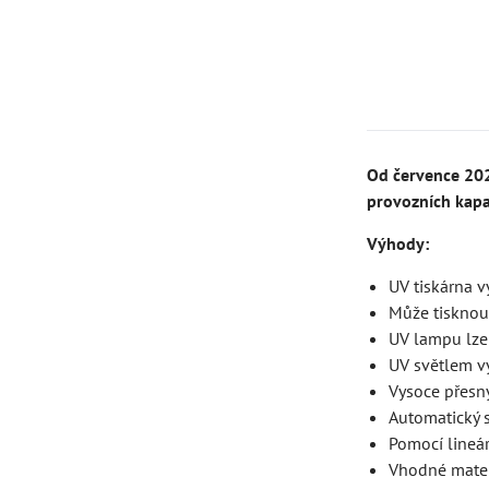
Od července 202
provozních kapa
Výhody:
UV tiskárna v
Může tisknout
UV lampu lze 
UV světlem vy
Vysoce přesný
Automatický s
Pomocí lineárn
Vhodné mater