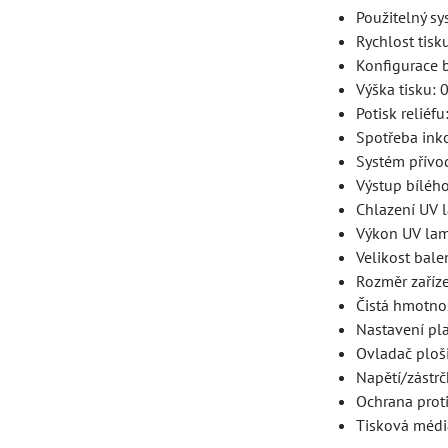
Použitelný s
Rychlost tisk
Konfigurace 
Výška tisku: 
Potisk reliéf
Spotřeba in
Systém přívod
Výstup bíléh
Chlazení UV 
Výkon UV la
Velikost ba
Rozměr zaří
Čistá hmotno
Nastavení pla
Ovladač ploš
Napětí/zástrč
Ochrana proti
Tisková média