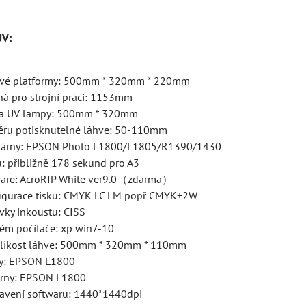
UV:
kové platformy: 500mm * 320mm * 220mm
ná pro strojní práci: 1153mm
ha UV lampy: 500mm * 320mm
ěru potisknutelné láhve: 50-110mm
iskárny: EPSON Photo L1800/L1805/R1390/1430
u: přibližně 178 sekund pro A3
ware: AcroRIP White ver9.0（zdarma）
igurace tisku: CMYK LC LM popř CMYK+2W
ky inkoustu: CISS
tém počítače: xp win7-10
elikost láhve: 500mm * 320mm * 110mm
rny: EPSON L1800
árny: EPSON L1800
tavení softwaru: 1440*1440dpi