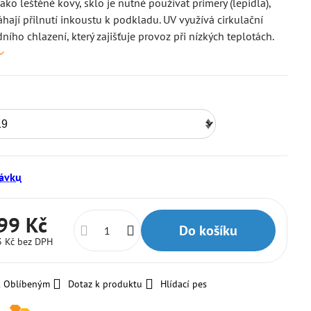
jako leštěné kovy, sklo je nutné používat primery (lepidla),
hají přilnutí inkoustu k podkladu. UV využívá cirkulační
ního chlazení, který zajišťuje provoz při nízkých teplotách.
ávku
99 Kč
Do košíku
3 Kč
bez DPH
k Oblíbeným
Dotaz k produktu
Hlídací pes