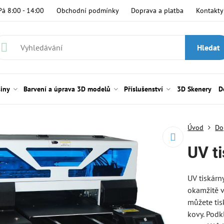
Pá 8:00 - 14:00
Obchodní podmínky
Doprava a platba
Kontakty
Hledat
siny
Barvení a úprava 3D modelů
Příslušenství
3D Skenery
D
Úvod
Do
UV t
UV tiskárny
okamžitě v
můžete tis
kovy. Podk