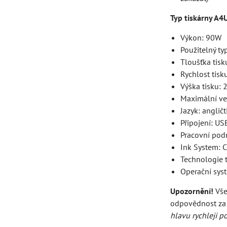
Typ tiskárny A4
Výkon: 90W
Použitelný ty
Tloušťka tisk
Rychlost tisk
Výška tisku: 
Maximální vel
Jazyk: angličt
Připojení: US
Pracovní pod
Ink System: 
Technologie t
Operační sy
Upozornění!
Vše
odpovědnost za 
hlavu rychleji p