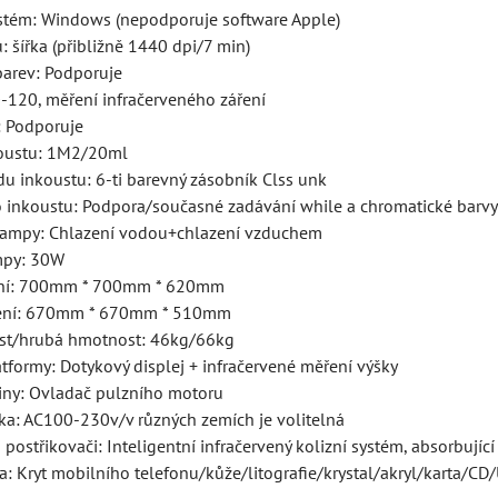
ystém: Windows (nepodporuje software Apple)
u: šířka (přibližně 1440 dpi/7 min)
barev: Podporuje
0-120, měření infračerveného záření
u: Podporuje
koustu: 1M2/20ml
u inkoustu: 6-ti barevný zásobník Clss unk
o inkoustu: Podpora/současné zadávání while a chromatické barv
lampy: Chlazení vodou+chlazení vzduchem
mpy: 30W
lení: 700mm * 700mm * 620mm
zení: 670mm * 670mm * 510mm
st/hrubá hmotnost: 46kg/66kg
tformy: Dotykový displej + infračervené měření výšky
iny: Ovladač pulzního motoru
ka: AC100-230v/v různých zemích je volitelná
 postřikovači: Inteligentní infračervený kolizní systém, absorbujíc
: Kryt mobilního telefonu/kůže/litografie/krystal/akryl/karta/CD