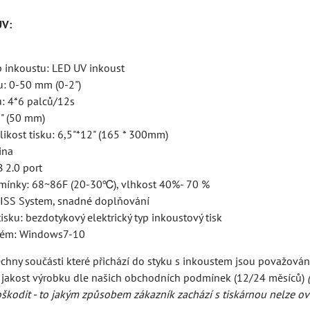
UV:
p inkoustu: LED UV inkoust
u: 0-50 mm (0-2")
u: 4*6 palců/12s
2" (50 mm)
ikost tisku: 6,5"*12" (165 * 300mm)
ina
B 2.0 port
mínky: 68~86F (20-30℃), vlhkost 40%- 70 %
CISS System, snadné doplňování
isku: bezdotykový elektrický typ inkoustový tisk
stém: Windows7-10
chny součásti které přichází do styku s inkoustem jsou považován
jakost výrobku dle našich obchodních podmínek (12/24 měsíců)
oškodit - to jakým způsobem zákazník zachází s tiskárnou nelze o