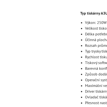
Typ tiskárny A3
Výkon: 250W
Velikost tis
Délka potřeb
Účinná ploc
Rozsah prům
Typ trysky t
Rychlost tisk
Tiskový soft
Barevná konf
Způsob dodáv
Operační sys
Maximální v
Driver tiská
Ovladač tisk
Přesnost nas