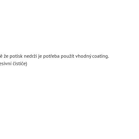
ě že potisk nedrží je potřeba použít vhodný coating.
ivní čističe)