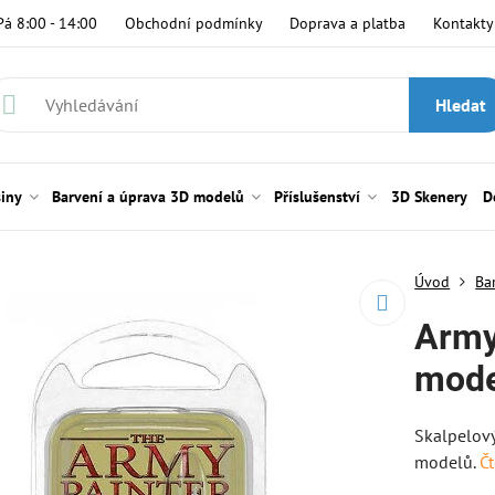
Pá 8:00 - 14:00
Obchodní podmínky
Doprava a platba
Kontakty
Hledat
siny
Barvení a úprava 3D modelů
Příslušenství
3D Skenery
D
Úvod
Ba
Army
mode
Skalpelový
modelů.
Čt