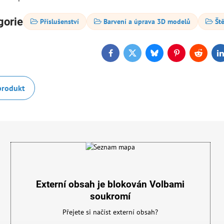
gorie
Příslušenství
Barvení a úprava 3D modelů
Št
Facebook
Twitter
Bluesky
Pinterest
Reddit
L
produkt
Externí obsah je blokován Volbami
soukromí
Přejete si načíst externí obsah?