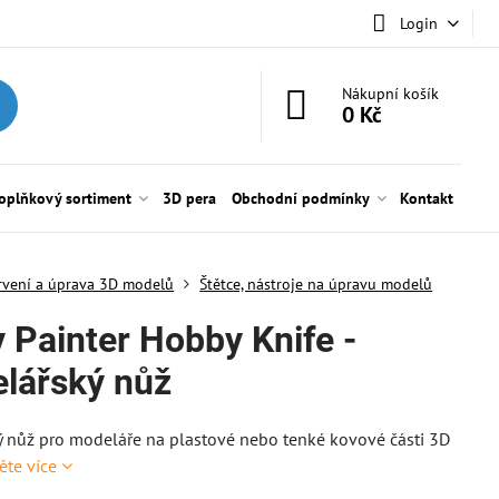
Login
Nákupní košík
0 Kč
oplňkový sortiment
3D pera
Obchodní podmínky
Kontakt
rvení a úprava 3D modelů
Štětce, nástroje na úpravu modelů
 Painter Hobby Knife -
lářský nůž
 nůž pro modeláře na plastové nebo tenké kovové části 3D
ěte více