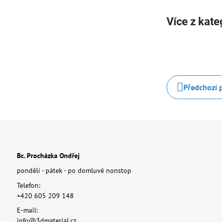
Více z kate
Předchozí 
Bc. Procházka Ondřej
pondělí - pátek - po domluvě nonstop
Telefon:
+420 605 209 148
E-mail:
info@3dmaterial.cz