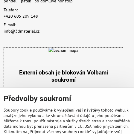
pondělí - pátek - po domluvě nonstop
Telefon:
+420 605 209 148
E-mail:
info@3dmaterial.cz
Externí obsah je blokován Volbami
soukromí
Přejete si načíst externí obsah?
Předvolby soukromí
Povolit a zapamatovat - souhlas s druhem cookie:
Funkční
Soubory cookie používáme k vylepšení vaší návštěvy tohoto webu, k
analýze jeho výkonu a ke shromažďování údajů o jeho používání.
Můžeme k tomu použít nástroje a služby třetích stran a shromážděná
data mohou být přenášena partnerům v EU, USA nebo jiných zemích.
Kliknutím na „Přijmout všechny soubory cookie“ vyjadřujete svůj