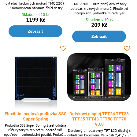
ovladači krokových motorů TMC 2209.
TMC 2208 - Ultra-tichý dvoufázový
Plnohodnotná náhrada řídící desky
ovladač krokových motorů. Flexibilní
Creality 1.1.4 v tiskárnách Ender 3 a
interpolační jednotka microPlyer
Skladem < 10 ks
Ender 3 pro. Deska je přednastavena pro
poskytuje až 256 mikrokrokování.
1199 Kč
Skladem < 10 ks
Ender, snadný upgrade firmware pomocí
Podporuje UART režim.
209 Kč
SD karty. V desce jsou integrované
Zobrazit
výkonné a velmi tiché drivery TMC2209
v UART modu.
Zobrazit
Flexibilní ocelová podložka SSS
Dotykový displej TFT24 TFT28
Super Spring
TFT35 TFT43 TFT50 TFT70
V3.0
Podložka SSS Super Spring Steel odolná
vůči vysokým teplotám, odolná vůči
Dotykový plnobarevný TFT LCD displej s
opotřebení. Jednoduché použití. Podložka
ovládacím kolečkem. Velikosti 2,4" / 2,8"