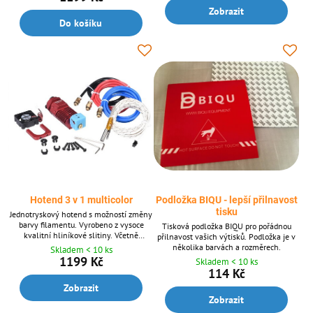
Zobrazit
Do košíku
Hotend 3 v 1 multicolor
Podložka BIQU - lepší přilnavost
tisku
Jednotryskový hotend s možností změny
barvy filamentu. Vyrobeno z vysoce
Tisková podložka BIQU pro pořádnou
kvalitní hliníkové slitiny. Včetně
přilnavost vašich výtisků. Podložka je v
topného tělesa, termistoru a ventilátoru.
několika barvách a rozměrech.
Skladem < 10 ks
Napětí dle volby 12 V nebo 24 V. Barva
1199 Kč
Skladem < 10 ks
dle volby červená nebo černá.
114 Kč
Zobrazit
Zobrazit