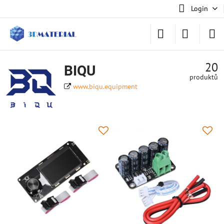
Login
20
BIQU
produktů
www.biqu.equipment