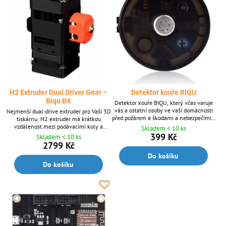
H2 Extruder Dual Driver Gear –
Detektor kouře BIQU
Biqu BX
Detektor kouře BIQU, který včas varuje
vás a ostatní osoby ve vaší domácnosti
Nejmenší dual-drive extruder pro Vaši 3D
před požárem a škodami a nebezpečími s
tiskárnu. H2 extruder má krátkou
ním spojenými.
vzdálenost mezi podávacími koly a
Skladem < 10 ks
tryskou - super řešení pro 3D tisk
399 Kč
Skladem < 10 ks
flexibilních / gumových materiálů.
2799 Kč
Do košíku
Do košíku