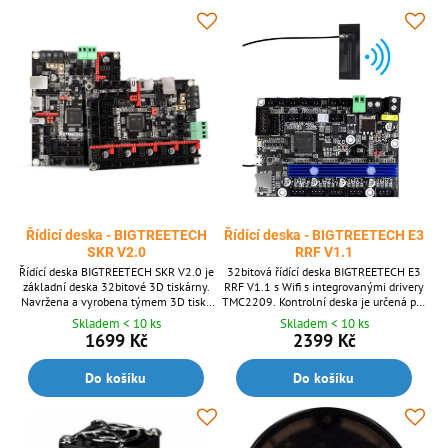
Řídicí deska - BIGTREETECH
Řídící deska - BIGTREETECH E3
SKR V2.0
RRF V1.1
Řídící deska BIGTREETECH SKR V2.0 je
32bitová řídící deska BIGTREETECH E3
základní deska 32bitové 3D tiskárny.
RRF V1.1 s Wifi s integrovanými drivery
Navržena a vyrobena týmem 3D tisku
TMC2209. Kontrolní deska je určená pro
společnosti Shenzhen BIQU Technology
3D tiskárny Ender 3/5 Pro
Skladem < 10 ks
Skladem < 10 ks
Co., Ltd. Je nástupcem řady základních
1699 Kč
2399 Kč
desek SKR V1.4 a SKR V1.4 Turbo a
přidává mnoho funkcí.
Do košíku
Do košíku