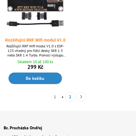
Rozšiřující RRF Wifi modul V1.0
Rozšiřující RRF Wifi modul V1.0 s ESP-
12S vhodný pro řídící desky SKR 1.3
nebo SKR 1.4 Turbo. Pomocí výstupu
EXP1 EXP2 získejte WIFi přístup k vaší
Skladem 10 až 100 ks
tiskárně.
299 Kč
Do košíku
1
2
Bc. Procházka Ondřej