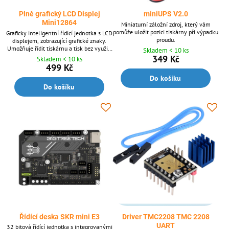
Plně grafický LCD Displej
miniUPS V2.0
Mini12864
Miniaturní záložní zdroj, který vám
pomůže uložit pozici tiskárny při výpadku
Graficky inteligentní řídicí jednotka s LCD
proudu.
displejem, zobrazující grafické znaky.
Umožňuje řídit tiskárnu a tisk bez využití
Skladem < 10 ks
PC.
349 Kč
Skladem < 10 ks
499 Kč
Do košíku
Do košíku
Řídící deska SKR mini E3
Driver TMC2208 TMC 2208
UART
32 bitová řídící jednotka s integrovanými