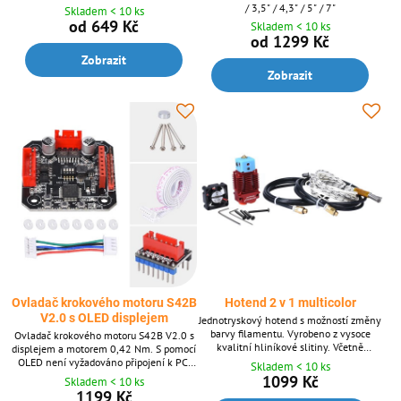
je flexibilní. Využitelná pro velké
/ 3,5" / 4,3" / 5" / 7"
Skladem < 10 ks
množství materiálů PLA, PETG, TPU,
od 649 Kč
Skladem < 10 ks
ABS, atd.
od 1299 Kč
Zobrazit
Zobrazit
Ovladač krokového motoru S42B
Hotend 2 v 1 multicolor
V2.0 s OLED displejem
Jednotryskový hotend s možností změny
barvy filamentu. Vyrobeno z vysoce
Ovladač krokového motoru S42B V2.0 s
kvalitní hliníkové slitiny. Včetně
displejem a motorem 0,42 Nm. S pomocí
topného tělesa, termistoru a ventilátoru.
OLED není vyžadováno připojení k PC.
Skladem < 10 ks
Napětí dle volby 12 nebo 24 V. Barva dle
Jednoduché a intuitivní ovládání pomocí
1099 Kč
Skladem < 10 ks
volby červená nebo černá.
displeje.
1199 Kč